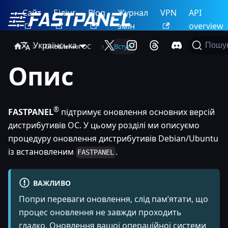
Сайт
Білінг
Blog
Журнал
VPN
API
змін
overview
Українська
Пошу
Оновлення ОС
Вступ
Опис
®
FASTPANEL
підтримує оновлення основних версій
дистрибутивів ОС. У цьому розділі ми описуємо
процедуру оновлення дистрибутивів Debian/Ubuntu
із встановленим
.
FASTPANEL
ВАЖЛИВО
Попри переваги оновлення, слід пам’ятати, що
процес оновлення не завжди проходить
гладко. Оновлення вашої операційної системи