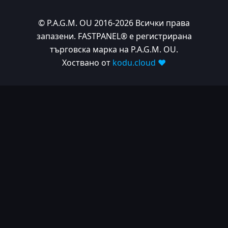
© P.A.G.M. OU 2016-2026 Всички права
запазени. FASTPANEL® е регистрирана
търговска марка на P.A.G.M. OU.
Хоствано от
kodu.cloud ❤️