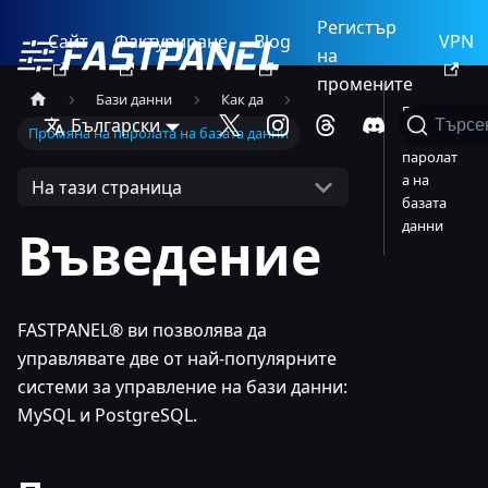
Регистър
Сайт
Фактуриране
Blog
VPN
на
промените
Бази данни
Как да
Промян
Български
Търсе
Промяна на паролата на базата данни
а на
паролат
а на
На тази страница
базата
данни
Въведение
FASTPANEL® ви позволява да
управлявате две от най-популярните
системи за управление на бази данни:
MySQL и PostgreSQL.