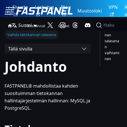
Sivusto
Laskutus
Blog
VPN
A
Muutosloki
o
Suomi
Haku
Tietokannat
Ohjeet
Tietokan
Vaihda tietokannan salasana
nan
salasana
n
Tällä sivulla
vaihtami
nen
Johdanto
FASTPANEL® mahdollistaa kahden
suosituimman tietokannan
hallintajärjestelmän hallinnan: MySQL ja
PostgreSQL.