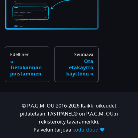
Edellinen
Seuraava
Ota
Tietokannan
etäkäyttö
poistaminen
käyttöön
© P.A.G.M. OU 2016-2026 Kaikki oikeudet
pidätetään. FASTPANEL® on P.A.G.M. OU:n
rekisteröity tavaramerkki.
Palvelun tarjoaa
kodu.cloud ❤️