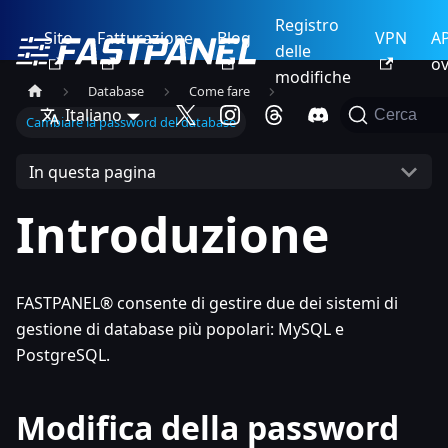
Registro
Sito
Fatturazione
Blog
VPN
AP
delle
ov
modifiche
Database
Come fare
Italiano
Cerca
Cambiare la password del database
In questa pagina
Introduzione
FASTPANEL® consente di gestire due dei sistemi di
gestione di database più popolari: MySQL e
PostgreSQL.
Modifica della password