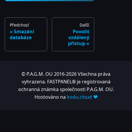
Předchozí
Další
Smazání
Povolit
databáze
vzdálený
přístup
© P.A.G.M. OU 2016-2026 Všechna práva
vyhrazena. FASTPANEL® je registrovaná
ochranná známka společnosti P.A.G.M. OU.
Hostováno na
kodu.cloud ❤️