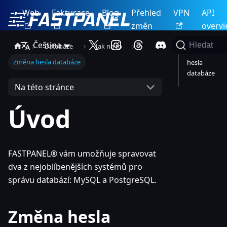
Web
Fakturace
Blog
Přehled
VPN
API
změn
overv
Čeština
Hledat
Databáze
Jak na to
Změna
Změna hesla databáze
hesla
databáze
Na této stránce
Úvod
FASTPANEL® vám umožňuje spravovat
dva z nejoblíbenějších systémů pro
správu databází: MySQL a PostgreSQL.
Změna hesla