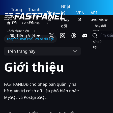
Nhật
Trang
Thanh
Blog
ký
VPN
API
web
toán
thay
overview
Cơ sở dữ liệu
đổi
Thay đổi
Cách thực hiện
mật
Tiếng Việt
Tìm ki
khẩu cơ
Thay đổi mật khẩu cơ sở dữ liệu
sở dữ
liệu
Trên trang này
Giới thiệu
FASTPANEL® cho phép bạn quản lý hai
hệ quản trị cơ sở dữ liệu phổ biến nhất:
MySQL và PostgreSQL.