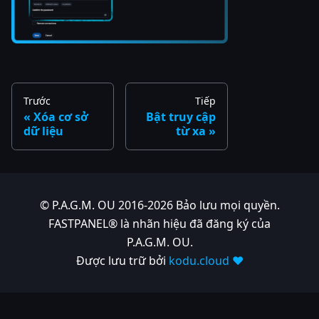
Trước
Tiếp
Xóa cơ sở
Bật truy cập
dữ liệu
từ xa
© P.A.G.M. OU 2016-2026 Bảo lưu mọi quyền.
FASTPANEL® là nhãn hiệu đã đăng ký của
P.A.G.M. OU.
Được lưu trữ bởi
kodu.cloud ❤️