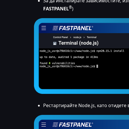
За да инсталирате зависимостите, и
®
FASTPANEL
)
Рестартирайте Node.js, като отидете 