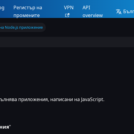
og
Регистър на
VPN
API
Бъл
промените
overview
на Node.js приложение
ълнява приложения, написани на JavaScript.
ния
"