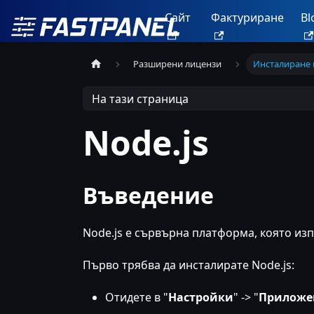
Сайт
Фактуриране
Bl
Разширени лицензи
Инсталиране 
На тази страница
Node.js
Въведение
Node.js е сървърна платформа, която изп
Първо трябва да инсталирате Node.js:
Отидете в "
Настройки
" -> "
Приложе