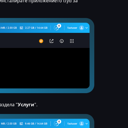
 инсталирате приложението ttyd за
аздела "
Услуги
".