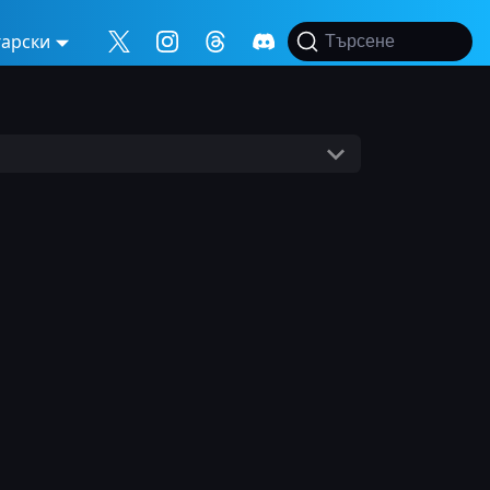
гарски
Търсене