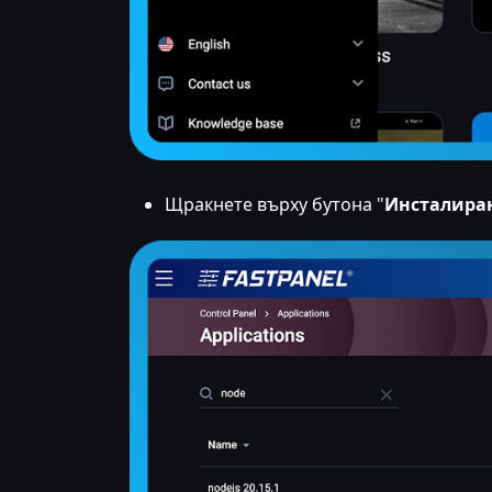
Щракнете върху бутона "
Инсталира