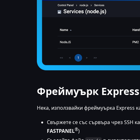
Фреймуърк Express
Нека, използвайки фреймуърка Express к
Свържете се със сървъра чрез SSH ка
®
FASTPANEL
)