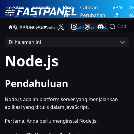
Situs
Penagihan
Blog
Catatan
VPN
A
Perubahan
o
Indonesia
Cari
Lisensi tambahan
Instal Aplikasi Node.js
Di halaman ini
Node.js
Pendahuluan
Node.js adalah platform server yang menjalankan
aplikasi yang ditulis dalam JavaScript.
Pertama, Anda perlu menginstal Node.js: