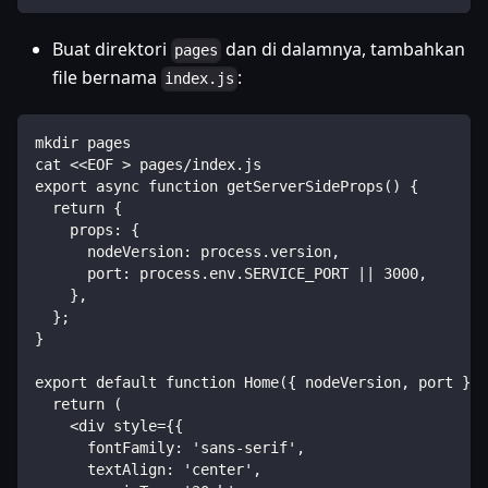
Buat direktori
dan di dalamnya, tambahkan
pages
file bernama
:
index.js
mkdir pages
cat <<EOF > pages/index.js
export async function getServerSideProps() {
  return {
    props: {
      nodeVersion: process.version,
      port: process.env.SERVICE_PORT || 3000,
    },
  };
}
export default function Home({ nodeVersion, port }) 
  return (
    <div style={{
      fontFamily: 'sans-serif',
      textAlign: 'center',