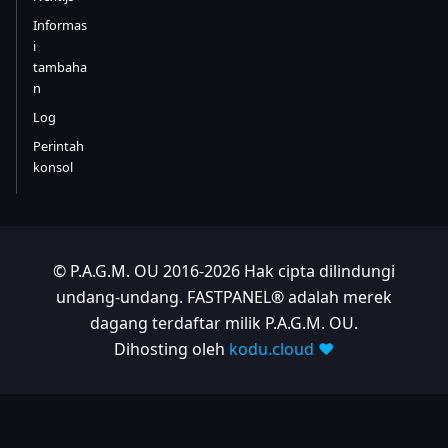
Informas
i
tambaha
n
Log
Perintah
konsol
© P.A.G.M. OU 2016-2026 Hak cipta dilindungi
undang-undang. FASTPANEL® adalah merek
dagang terdaftar milik P.A.G.M. OU.
Dihosting oleh
kodu.cloud ❤️