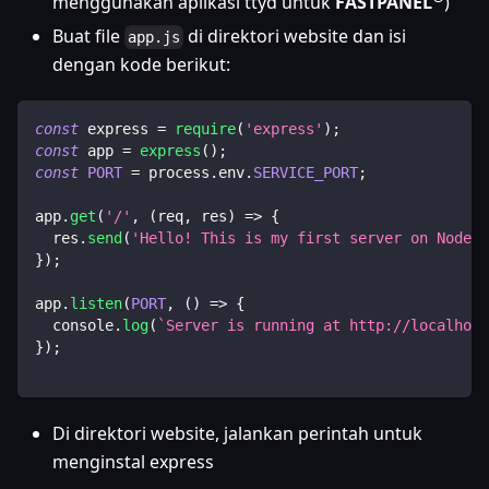
menggunakan aplikasi ttyd untuk
FASTPANEL
)
Buat file
di direktori website dan isi
app.js
dengan kode berikut:
const
 express 
=
require
(
'express'
)
;
const
 app 
=
express
(
)
;
const
PORT
=
 process
.
env
.
SERVICE_PORT
;
app
.
get
(
'/'
,
(
req
,
 res
)
=>
{
  res
.
send
(
'Hello! This is my first server on Node.j
}
)
;
app
.
listen
(
PORT
,
(
)
=>
{
console
.
log
(
`
Server is running at http://localhost
}
)
;
Di direktori website, jalankan perintah untuk
menginstal express