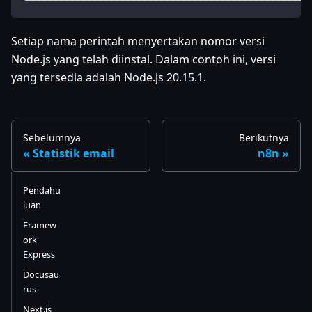
Setiap nama perintah menyertakan nomor versi
Node.js yang telah diinstal. Dalam contoh ini, versi
yang tersedia adalah Node.js 20.15.1.
Sebelumnya
Berikutnya
Statistik email
n8n
Pendahu
luan
Framew
ork
Express
Docusau
rus
Next.js