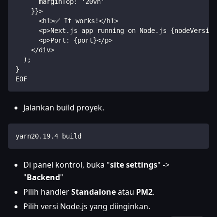
      marginTop: '20vh'
    }}>
      <h1>✅ It works!</h1>
      <p>Next.js app running on Node.js {nodeVersion
      <p>Port: {port}</p>
    </div>
  );
}
EOF
Jalankan build proyek.
yarn20.19.4 build
Di panel kontrol, buka "
site settings
" ->
"
Backend
"
Pilih handler
Standalone
atau
PM2
.
Pilih versi Node.js yang diinginkan.