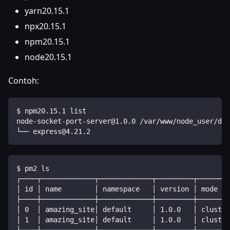
yarn20.15.1
npx20.15.1
npm20.15.1
node20.15.1
Contoh:
$ npm20.15.1 list
node-socket-port-server@1.0.0 /var/www/node_user/dat
└── express@4.21.2
$ pm2 ls
┌────┬─────────────┬─────────────┬─────────┬────────
│ id │ name        │ namespace   │ version │ mode   
├────┼─────────────┼─────────────┼─────────┼────────
│ 0  │ amazing_site│ default     │ 1.0.0   │ cluster
│ 1  │ amazing_site│ default     │ 1.0.0   │ cluster
└────┴─────────────┴─────────────┴─────────┴────────