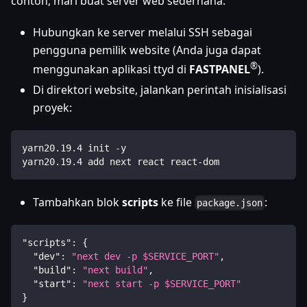
contoh, mari buat server web sederhana:
Hubungkan ke server melalui SSH sebagai
pengguna pemilik website (Anda juga dapat
®
menggunakan aplikasi ttyd di
FASTPANEL
).
Di direktori website, jalankan perintah inisialisasi
proyek:
yarn20.19.4 init -y
yarn20.19.4 add next react react-dom
Tambahkan blok
scripts
ke file
:
package.json
"scripts"
:
{
"dev"
:
"next dev -p $SERVICE_PORT"
,
"build"
:
"next build"
,
"start"
:
"next start -p $SERVICE_PORT"
}