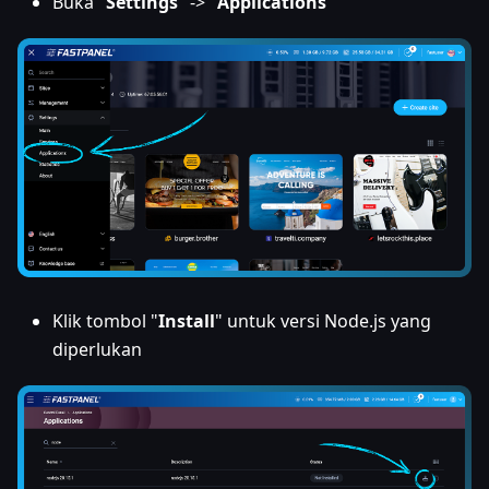
Buka "
Settings
" -> "
Applications
"
Klik tombol "
Install
" untuk versi Node.js yang
diperlukan