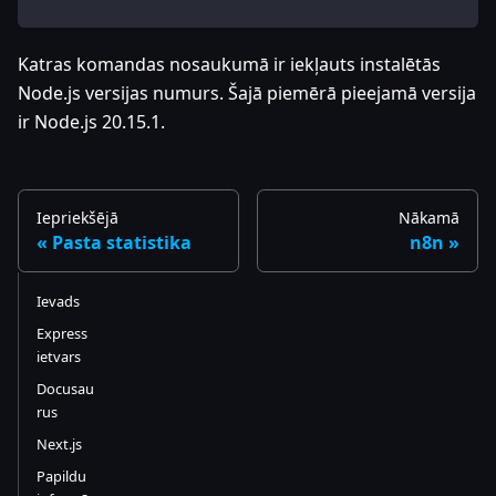
Katras komandas nosaukumā ir iekļauts instalētās
Node.js versijas numurs. Šajā piemērā pieejamā versija
ir Node.js 20.15.1.
Iepriekšējā
Nākamā
Pasta statistika
n8n
Ievads
Express
ietvars
Docusau
rus
Next.js
Papildu