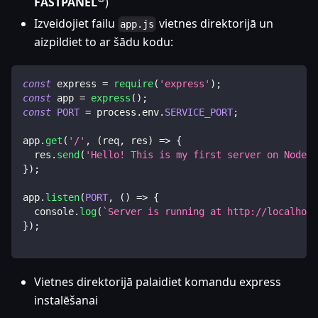
FASTPANEL
)
Izveidojiet failu
vietnes direktorijā un
app.js
aizpildiet to ar šādu kodu:
const
 express 
=
require
(
'express'
)
;
const
 app 
=
express
(
)
;
const
PORT
=
 process
.
env
.
SERVICE_PORT
;
app
.
get
(
'/'
,
(
req
,
 res
)
=>
{
  res
.
send
(
'Hello! This is my first server on Node.j
}
)
;
app
.
listen
(
PORT
,
(
)
=>
{
console
.
log
(
`
Server is running at http://localhost
}
)
;
Vietnes direktorijā palaidiet komandu express
instalēšanai