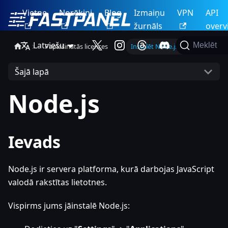
Vietne
Norēķini
Blog
Izmaiņu
VPN
API
žurnāls
overv
Latviešu
Meklēt
Paplašinātās licences
Instalēt Node.js lietotni
Šajā lapā
Node.js
Ievads
Node.js ir servera platforma, kurā darbojas JavaScript
valodā rakstītas lietotnes.
Vispirms jums jāinstalē Node.js: