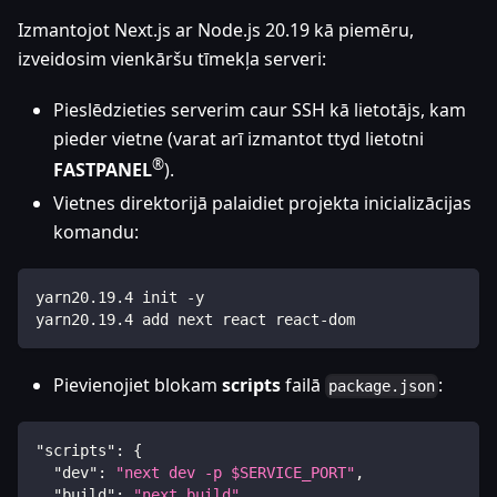
Izmantojot Next.js ar Node.js 20.19 kā piemēru,
izveidosim vienkāršu tīmekļa serveri:
Pieslēdzieties serverim caur SSH kā lietotājs, kam
pieder vietne (varat arī izmantot ttyd lietotni
®
FASTPANEL
).
Vietnes direktorijā palaidiet projekta inicializācijas
komandu:
yarn20.19.4 init -y
yarn20.19.4 add next react react-dom
Pievienojiet blokam
scripts
failā
:
package.json
"scripts"
:
{
"dev"
:
"next dev -p $SERVICE_PORT"
,
"build"
:
"next build"
,