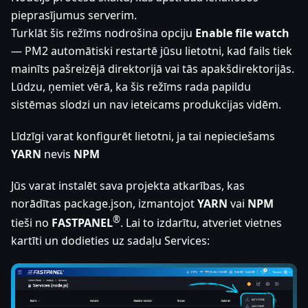
pieprasījumus serverim.
Turklāt šis režīms nodrošina opciju
Enable file watch
— PM2 automātiski restartē jūsu lietotni, kad fails tiek
mainīts pašreizējā direktorijā vai tās apakšdirektorijās.
Lūdzu, ņemiet vērā, ka šis režīms rada papildu
sistēmas slodzi un nav ieteicams produkcijas vidēm.
Līdzīgi varat konfigurēt lietotni, ja tai nepieciešams
YARN
nevis
NPM
Jūs varat instalēt sava projekta atkarības, kas
norādītas package.json, izmantojot
YARN
vai
NPM
®
tieši no
FASTPANEL
. Lai to izdarītu, atveriet vietnes
kartīti un dodieties uz sadaļu Services: