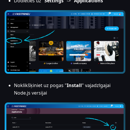
Dodieties uz "
Settings
" -> "
Applications
"
Noklikšķiniet uz pogas "
Install
" vajadzīgajai
Node.js versijai