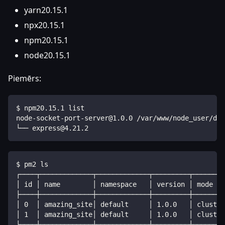
yarn20.15.1
npx20.15.1
npm20.15.1
node20.15.1
Piemērs:
$ npm20.15.1 list
node-socket-port-server@1.0.0 /var/www/node_user/dat
└── express@4.21.2
$ pm2 ls
┌────┬─────────────┬─────────────┬─────────┬────────
│ id │ name        │ namespace   │ version │ mode   
├────┼─────────────┼─────────────┼─────────┼────────
│ 0  │ amazing_site│ default     │ 1.0.0   │ cluster
│ 1  │ amazing_site│ default     │ 1.0.0   │ cluster
└────┴─────────────┴─────────────┴─────────┴────────