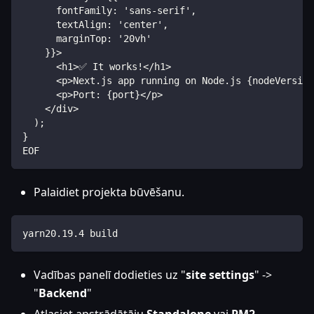
      fontFamily: 'sans-serif',
      textAlign: 'center',
      marginTop: '20vh'
    }}>
      <h1>✅ It works!</h1>
      <p>Next.js app running on Node.js {nodeVersion
      <p>Port: {port}</p>
    </div>
  );
}
EOF
Palaidiet projekta būvēšanu.
yarn20.19.4 build
Vadības panelī dodieties uz "
site settings
" ->
"
Backend
"
Atlasiet apstrādātāju
Standalone
vai
PM2
.