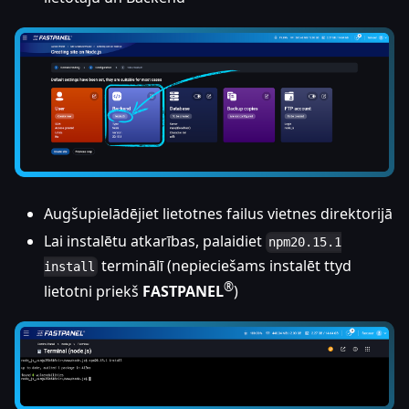
Augšupielādējiet lietotnes failus vietnes direktorijā
Lai instalētu atkarības, palaidiet
npm20.15.1
terminālī (nepieciešams instalēt ttyd
install
®
lietotni priekš
FASTPANEL
)