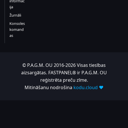
informāc
ija
Žurnāli
Konsoles
komand
as
© P.A.G.M. OU 2016-2026 Visas tiesības
aizsargātas. FASTPANEL® ir P.A.G.M. OU
reģistrēta preču zīme.
Mitināšanu nodrošina
kodu.cloud ❤️