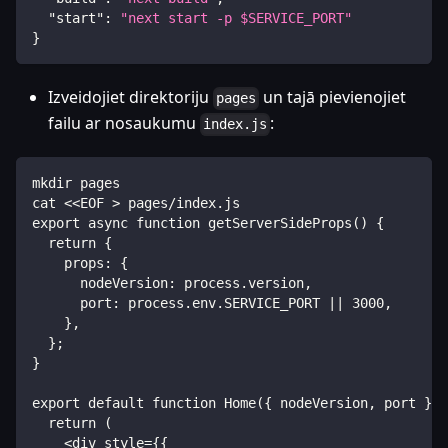
"start"
:
"next start -p $SERVICE_PORT"
}
Izveidojiet direktoriju
un tajā pievienojiet
pages
failu ar nosaukumu
:
index.js
mkdir pages
cat <<EOF > pages/index.js
export async function getServerSideProps() {
  return {
    props: {
      nodeVersion: process.version,
      port: process.env.SERVICE_PORT || 3000,
    },
  };
}
export default function Home({ nodeVersion, port }) 
  return (
    <div style={{