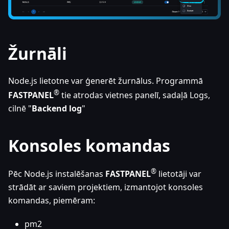
Žurnāli
Node.js lietotne var ģenerēt žurnālus. Programmā
®
FASTPANEL
tie atrodas vietnes panelī, sadaļā Logs,
cilnē "
Backend log
"
Konsoles komandas
®
Pēc Node.js instalēšanas
FASTPANEL
lietotāji var
strādāt ar saviem projektiem, izmantojot konsoles
komandas, piemēram:
pm2