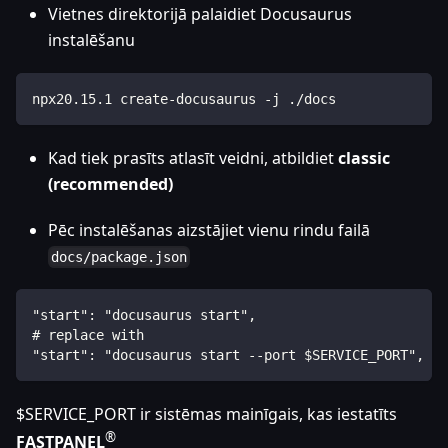
Vietnes direktorijā palaidiet Docusaurus
instalēšanu
npx20.15.1 create-docusaurus -j ./docs
Kad tiek prasīts atlasīt veidni, atbildiet
classic
(recommended)
Pēc instalēšanas aizstājiet vienu rindu failā
docs/package.json
"start": "docusaurus start",
# replace with 
"start": "docusaurus start --port $SERVICE_PORT",
$SERVICE_PORT ir sistēmas mainīgais, kas iestatīts
®
FASTPANEL