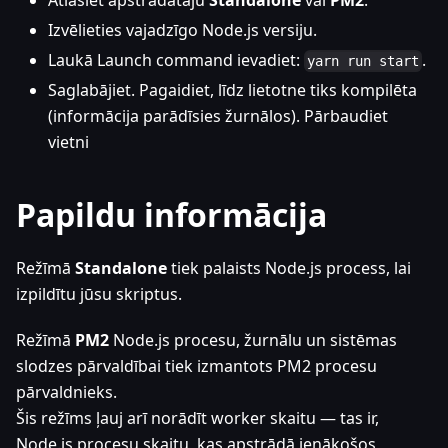
Izvēlieties vajadzīgo Node.js versiju.
Laukā Launch command ievadiet:
.
yarn run start
Saglabājiet. Pagaidiet, līdz lietotne tiks kompilēta
(informācija parādīsies žurnālos). Pārbaudiet
vietni
Papildu informācija
Režīmā
Standalone
tiek palaists Node.js process, lai
izpildītu jūsu skriptus.
Režīmā
PM2
Node.js procesu, žurnālu un sistēmas
slodzes pārvaldībai tiek izmantots PM2 procesu
pārvaldnieks.
Šis režīms ļauj arī norādīt worker skaitu — tas ir,
Node.js procesu skaitu, kas apstrādā ienākošos