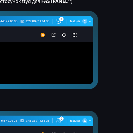
астосунок ttyd для
FASTPANEL
)