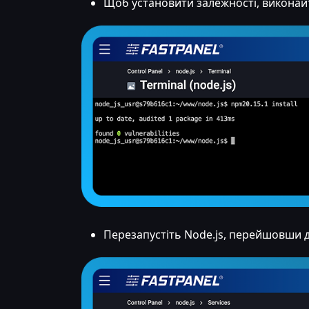
Щоб установити залежності, викона
Перезапустіть Node.js, перейшовши до