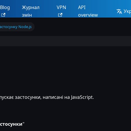
Blog
Журнал
VPN
API
Ук
змін
overview
астосунку Node.js
скає застосунки, написані на JavaScript.
стосунки
"