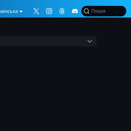
раїнська
Пошук