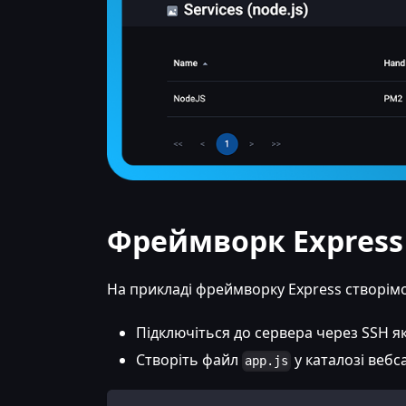
Фреймворк Express
На прикладі фреймворку Express створім
Підключіться до сервера через SSH я
Створіть файл
у каталозі вебс
app.js