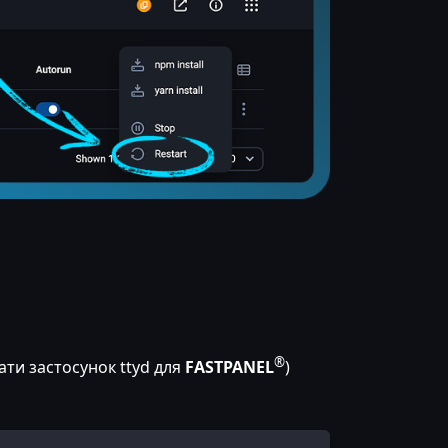
®
ати застосунок ttyd для
FASTPANEL
)