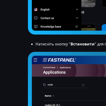
Натисніть кнопку "
Встановити
" для 