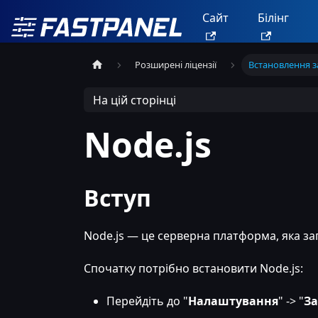
Сайт
Білінг
Розширені ліцензії
Встановлення з
На цій сторінці
Node.js
Вступ
Node.js — це серверна платформа, яка запу
Спочатку потрібно встановити Node.js:
Перейдіть до "
Налаштування
" -> "
За