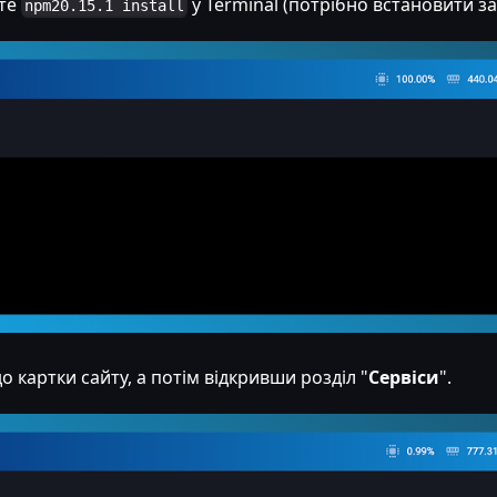
йте
у Terminal (потрібно встановити з
npm20.15.1 install
 картки сайту, а потім відкривши розділ "
Сервіси
".