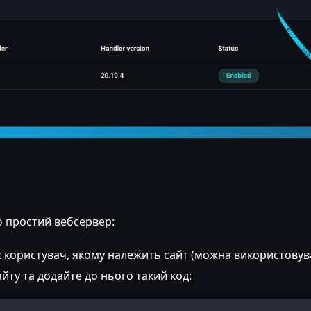
о простий вебсервер:
к користувач, якому належить сайт (можна використовув
айту та додайте до нього такий код: