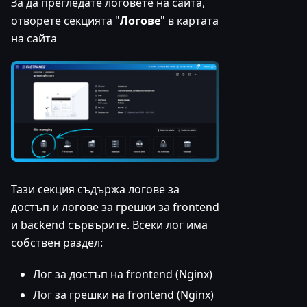
За да прегледате логовете на сайта,
отворете секцията "
Логове
" в картата
на сайта
Тази секция съдържа логове за
достъп и логове за грешки за frontend
и backend сървърите. Всеки лог има
собствен раздел:
Лог за достъп на frontend (Nginx)
Лог за грешки на frontend (Nginx)