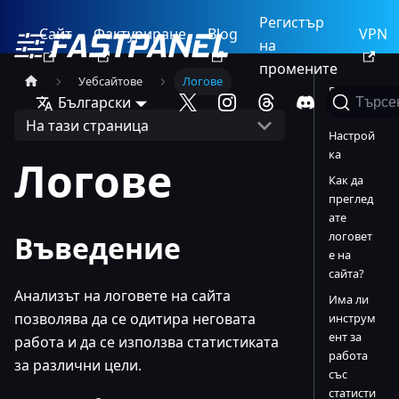
Регистър
Сайт
Фактуриране
Blog
VPN
на
промените
Уебсайтове
Логове
Въведен
Български
Търсе
ие
На тази страница
Настрой
ка
Логове
Как да
преглед
ате
логовет
Въведение
е на
сайта?
Анализът на логовете на сайта
Има ли
позволява да се одитира неговата
инструм
ент за
работа и да се използва статистиката
работа
за различни цели.
със
статисти