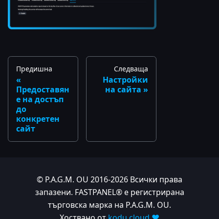
Предишна
Следваща
Настройки
Предоставян
на сайта
е на достъп
до
конкретен
сайт
© P.A.G.M. OU 2016-2026 Всички права
запазени. FASTPANEL® е регистрирана
търговска марка на P.A.G.M. OU.
Хоствано от
kodu.cloud ❤️