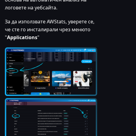
логовете на уебсайта.
За да използвате AWStats, уверете се,
че сте го инсталирали чрез менюто
"
Applications
"