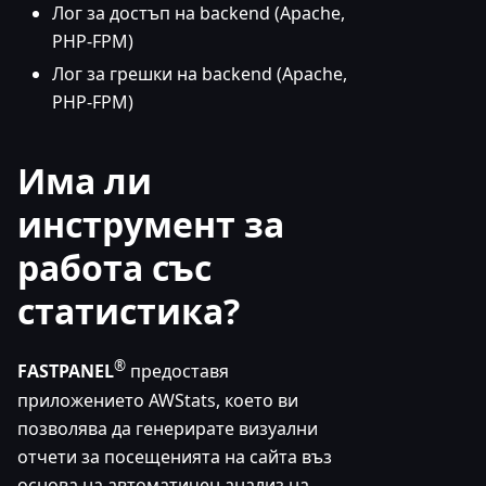
Лог за достъп на backend (Apache,
PHP-FPM)
Лог за грешки на backend (Apache,
PHP-FPM)
Има ли
инструмент за
работа със
статистика?
®
FASTPANEL
предоставя
приложението AWStats, което ви
позволява да генерирате визуални
отчети за посещенията на сайта въз
основа на автоматичен анализ на