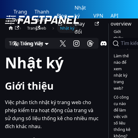
Nhật
Trang
Thanh
Blog
ký
VPN
API
web
toán
thay
overview
Trang web
Nhật ký
đổi
Giới
thiệu
Trên trang này
Tiếng Việt
Tìm ki
Thiết lập
Nhật ký
Làm thế
nào để
xem
nhật ký
trang
Giới thiệu
web?
Có công
Việc phân tích nhật ký trang web cho
cụ nào
phép kiểm tra hoạt động của trang và
để làm
việc với
sử dụng số liệu thống kê cho nhiều mục
số liệu
đích khác nhau.
thống kê
không?