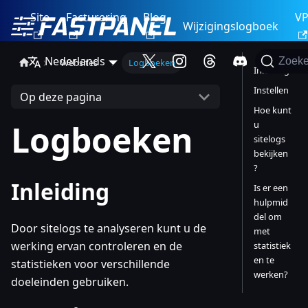
Site
Facturering
Blog
V
Wijzigingslogboek
Nederlands
Zoek
Websites
Logboeken
Inleiding
Instellen
Op deze pagina
Hoe kunt
Logboeken
u
sitelogs
bekijken
?
Inleiding
Is er een
hulpmid
del om
Door sitelogs te analyseren kunt u de
met
werking ervan controleren en de
statistiek
en te
statistieken voor verschillende
werken?
doeleinden gebruiken.