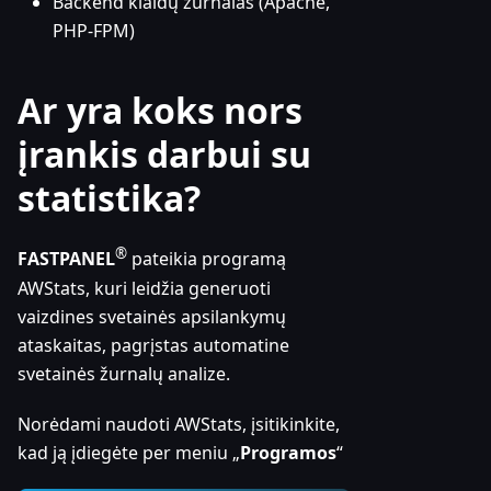
Backend klaidų žurnalas (Apache,
PHP-FPM)
Ar yra koks nors
įrankis darbui su
statistika?
®
FASTPANEL
pateikia programą
AWStats, kuri leidžia generuoti
vaizdines svetainės apsilankymų
ataskaitas, pagrįstas automatine
svetainės žurnalų analize.
Norėdami naudoti AWStats, įsitikinkite,
kad ją įdiegėte per meniu „
Programos
“