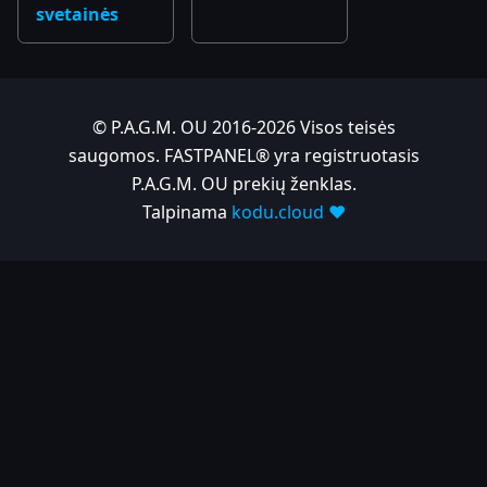
svetainės
© P.A.G.M. OU 2016-2026 Visos teisės
saugomos. FASTPANEL® yra registruotasis
P.A.G.M. OU prekių ženklas.
Talpinama
kodu.cloud ❤️