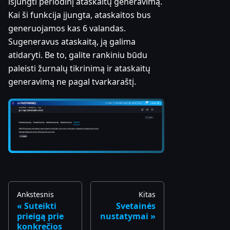
išjungti periodinį ataskaitų generavimą.
Kai ši funkcija įjungta, ataskaitos bus
generuojamos kas 6 valandas.
Sugeneravus ataskaitą, ją galima
atidaryti. Be to, galite rankiniu būdu
paleisti žurnalų tikrinimą ir ataskaitų
generavimą ne pagal tvarkaraštį.
Ankstesnis
Kitas
Suteikti
Svetainės
prieigą prie
nustatymai
konkrečios