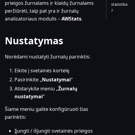
prieigos žurnalams ir klaidų žurnalams
statistika
peržiūrėti, taip pat yra ir žurnalų
?
analizatoriaus modulis –
AWStats
.
Nustatymas
Norėdami nustatyti žurnalų parinktis:
Eikite į svetainės kortelę
Pasirinkite „
Nustatymai
“
Atidarykite meniu „
Žurnalų
nustatymai
“
Šiame meniu galite konfigūruoti šias
parinktis:
Įjungti / išjungti svetainės prieigos