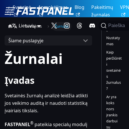
Svetainė
Apmokėjimas
Blog
Pakeitimų
VP
žurnalas
Lietuvių
Paieška
Svetainės
Žurnalai
Įvadas
Nustaty
Šiame puslapyje
mas
Žurnalai
Kaip
peržiūrėt
i
svetainė
s
Įvadas
žurnalus
?
Svetainės žurnalų analizė leidžia atlikti
Ar yra
jos veikimo auditą ir naudoti statistiką
koks
nors
įvairiais tikslais.
įrankis
darbui
®
FASTPANEL
pateikia specialų modulį
su