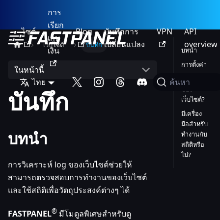
การ
เรียก
ไซต์
Blog
บันทึกการ
VPN
API
เก็บ
เปลี่ยนแปลง
overview
เว็บไซต์
บันทึก
เงิน
บทนำ
การตั้งค่า
ในหน้านี้
วิธีดู log
ไทย
ค้นหา
ของ
บันทึก
เว็บไซต์?
มีเครื่อง
มือสำหรับ
บทนำ
ทำงานกับ
สถิติหรือ
ไม่?
การวิเคราะห์ log ของเว็บไซต์ช่วยให้
สามารถตรวจสอบการทำงานของเว็บไซต์
และใช้สถิติเพื่อวัตถุประสงค์ต่างๆ ได้
®
FASTPANEL
มีโมดูลพิเศษสำหรับดู