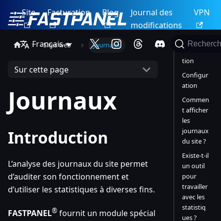
Site
Facturation
Blog
Journal des
VPN
modifications
Français
Recherch
Sites web
Journaux
Introduc
tion
Sur cette page
Configur
ation
Journaux
Commen
t afficher
les
journaux
Introduction
du site ?
Existe-t-il
L’analyse des journaux du site permet
un outil
d’auditer son fonctionnement et
pour
travailler
d’utiliser les statistiques à diverses fins.
avec les
statistiq
®
FASTPANEL
fournit un module spécial
ues ?