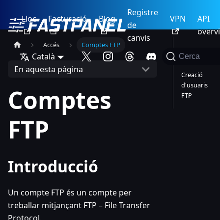
Registre
Lloc
Facturació
Blog
VPN
API
de
overv
canvis
Accés
Comptes FTP
Introduc
Català
Cerca
ció
En aquesta pàgina
Creació
d'usuaris
Comptes
FTP
FTP
Introducció
Un compte FTP és un compte per
treballar mitjançant FTP – File Transfer
Protocol.