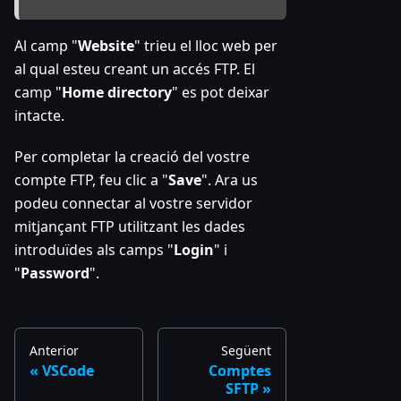
Al camp "
Website
" trieu el lloc web per
al qual esteu creant un accés FTP. El
camp "
Home directory
" es pot deixar
intacte.
Per completar la creació del vostre
compte FTP, feu clic a "
Save
". Ara us
podeu connectar al vostre servidor
mitjançant FTP utilitzant les dades
introduïdes als camps "
Login
" i
"
Password
".
Anterior
Següent
VSCode
Comptes
SFTP