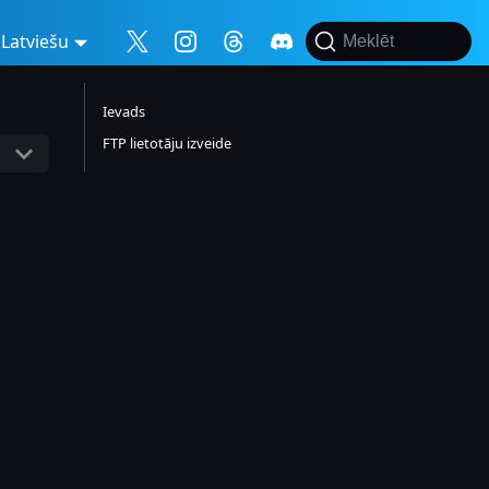
Latviešu
Meklēt
Ievads
FTP lietotāju izveide