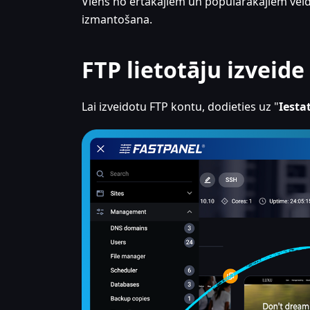
Viens no ērtākajiem un populārākajiem veidi
izmantošana.
FTP lietotāju izveide
Lai izveidotu FTP kontu, dodieties uz "
Iesta