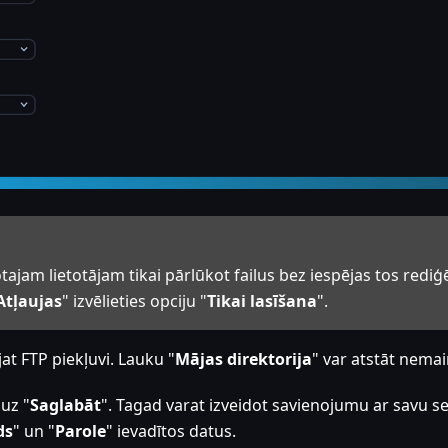
otajam lietotājam tikai pārlūkot failus bez iespējas tos rediģ
Atļaujas
" izvēlieties opciju "
Tikai lasīšana
".
ojat FTP piekļuvi. Lauku "
Mājas direktorija
" var atstāt nemai
 uz "
Saglabāt
". Tagad varat izveidot savienojumu ar savu se
ds
" un "
Parole
" ievadītos datus.