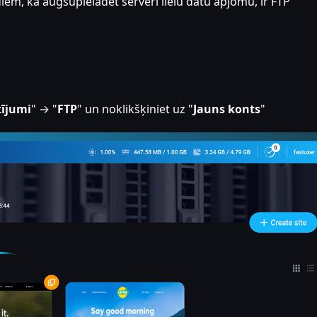
em, kā augšupielādēt serverī lielu datu apjomu, ir FTP
tījumi
" → "
FTP
" un noklikšķiniet uz "
Jauns konts
"