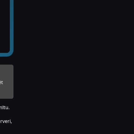
ēt
nītu.
rveri,