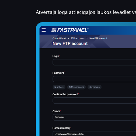
Atvērtajā logā attiecīgajos laukos ievadiet v