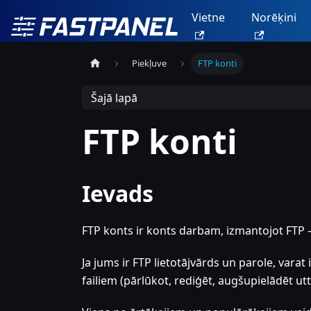
Vietne
Norēķini
Piekļuve
FTP konti
Šajā lapā
FTP konti
Ievads
FTP konts ir konts darbam, izmantojot FTP –
Ja jums ir FTP lietotājvārds un parole, varat
failiem (pārlūkot, rediģēt, augšupielādēt utt