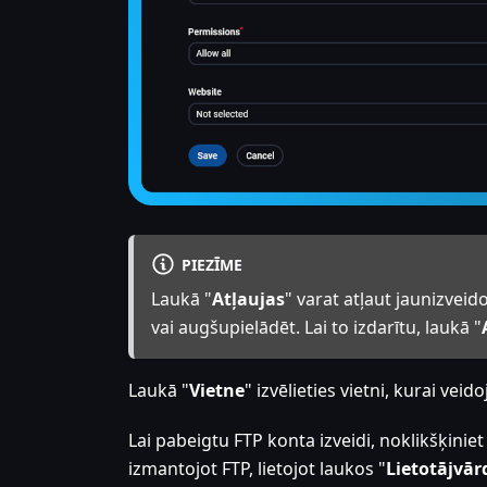
PIEZĪME
Laukā "
Atļaujas
" varat atļaut jaunizveid
vai augšupielādēt. Lai to izdarītu, laukā "
Laukā "
Vietne
" izvēlieties vietni, kurai veid
Lai pabeigtu FTP konta izveidi, noklikšķiniet
izmantojot FTP, lietojot laukos "
Lietotājvār