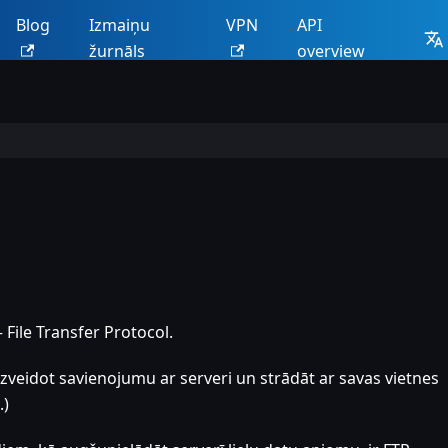
Blog
Izmaiņu
VPN
API
žurnāls
overview
 File Transfer Protocol.
 izveidot savienojumu ar serveri un strādāt ar savas vietnes
.)