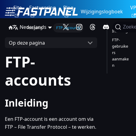
Site
Facturering
Blog
V
Wijzigingslogboek
Nederlands
Zoek
Toegang
FTP-accounts
Inleiding
FTP-
Op deze pagina
gebruike
rs
FTP-
aanmake
n
accounts
Inleiding
Een FTP-account is een account om via
FTP – File Transfer Protocol – te werken.