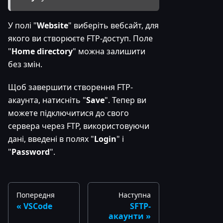
У полі "
Website
" виберіть вебсайт, для
якого ви створюєте FTP-доступ. Поле
"
Home directory
" можна залишити
без змін.
Щоб завершити створення FTP-
акаунта, натисніть "
Save
". Тепер ви
можете підключитися до свого
сервера через FTP, використовуючи
дані, введені в полях "
Login
" і
"
Password
".
Попередня
Наступна
VSCode
SFTP-
акаунти