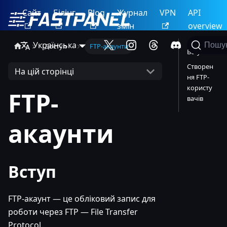
Сайт
Білінг
Blog
Журнал
VPN
API
змін
overview
Українська
Пошу
Доступ
FTP-акаунти
Вступ
Створен
На цій сторінці
ня FTP-
користу
FTP-
вачів
акаунти
Вступ
FTP-акаунт — це обліковий запис для
роботи через FTP — File Transfer
Protocol.