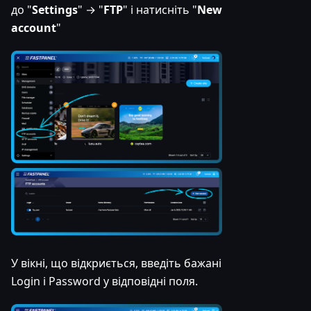
до "
Settings
" → "
FTP
" і натисніть "
New
account
"
У вікні, що відкриється, введіть бажані
Login і Password у відповідні поля.