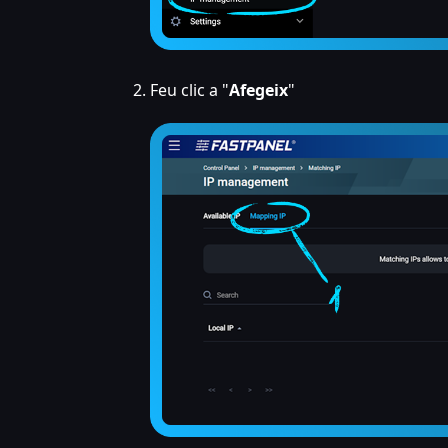
Feu clic a "
Afegeix
"