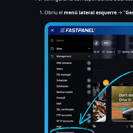
Obriu el
menú lateral esquerre
→ "
Ges