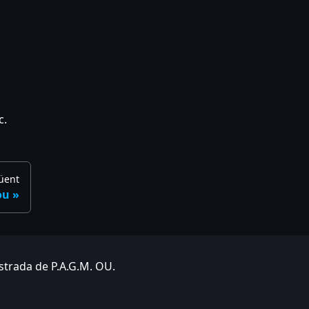
c.
üent
ou
strada de P.A.G.M. OU.