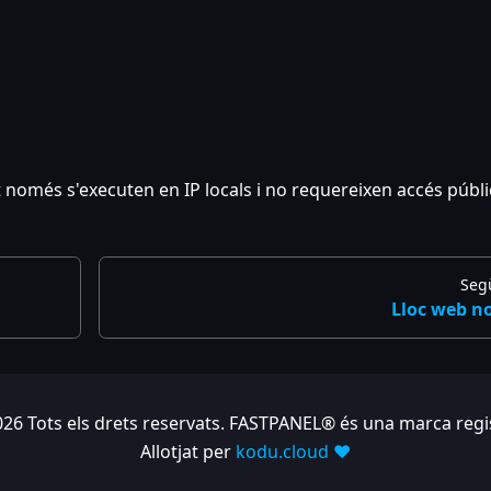
només s'executen en IP locals i no requereixen accés públi
Seg
Lloc web n
26 Tots els drets reservats. FASTPANEL® és una marca regi
Allotjat per
kodu.cloud ❤️