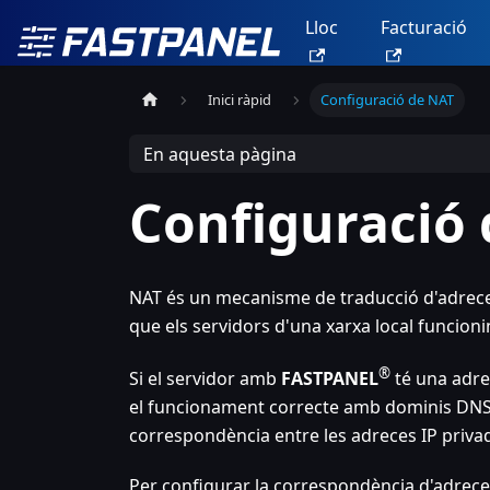
Lloc
Facturació
Inici ràpid
Configuració de NAT
En aquesta pàgina
Configuració
NAT és un mecanisme de traducció d'adreces
que els servidors d'una xarxa local funcion
®
Si el servidor amb
FASTPANEL
té una adreç
el funcionament correcte amb dominis DNS, 
correspondència entre les adreces IP privada
Per configurar la correspondència d'adrece