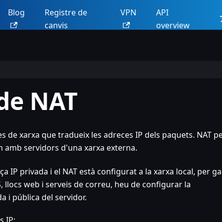
Blog
Registre de
VPN
API
canvis
overview
 de NAT
 de xarxa que tradueix les adreces IP dels paquets. NAT p
in amb servidors d'una xarxa externa.
a IP privada i el NAT està configurat a la xarxa local, per ga
llocs web i serveis de correu, heu de configurar la
 i pública del servidor.
s IP: