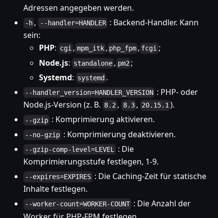
Adressen angegeben werden.
,
: Backend-Handler. Kann
-h
--handler=HANDLER
sein:
PHP
:
,
,
,
;
cgi
mpm_itk
php_fpm
fcgi
Node.js
:
,
;
standalone
pm2
Systemd
:
.
systemd
: PHP- oder
--handler_version=HANDLER_VERSION
Node.js-Version (z. B.
,
,
).
8.2
8.3
20.15.1
: Komprimierung aktivieren.
--gzip
: Komprimierung deaktivieren.
--no-gzip
: Die
--gzip-comp-level=LEVEL
Komprimierungsstufe festlegen, 1-9.
: Die Caching-Zeit für statische
--expires=EXPIRES
Inhalte festlegen.
: Die Anzahl der
--worker-count=WORKER-COUNT
Worker für PHP-FPM festlegen