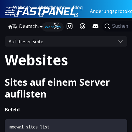
Website
Abrechnung
Blog
Änderungsprotoko
Deutsch
Suchen
CLI
Websites
Auf dieser Seite
Websites
Sites auf einem Server
auflisten
Befehl
mogwai sites list