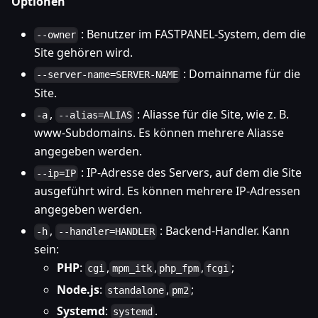
Optionen
: Benutzer im FASTPANEL-System, dem die
--owner
Site gehören wird.
: Domainname für die
--server-name=SERVER-NAME
Site.
,
: Aliasse für die Site, wie z. B.
-a
--alias=ALIAS
www-Subdomains. Es können mehrere Aliasse
angegeben werden.
: IP-Adresse des Servers, auf dem die Site
--ip=IP
ausgeführt wird. Es können mehrere IP-Adressen
angegeben werden.
,
: Backend-Handler. Kann
-h
--handler=HANDLER
sein:
PHP
:
,
,
,
;
cgi
mpm_itk
php_fpm
fcgi
Node.js
:
,
;
standalone
pm2
Systemd
:
.
systemd