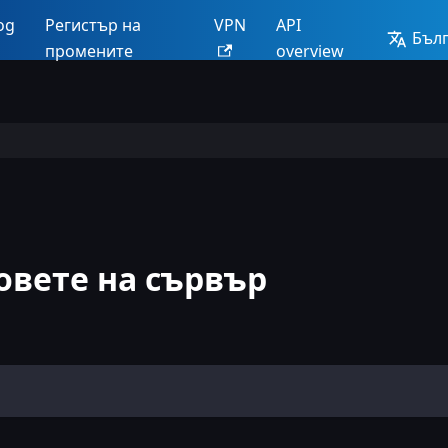
og
Регистър на
VPN
API
Бъл
промените
overview
овете на сървър