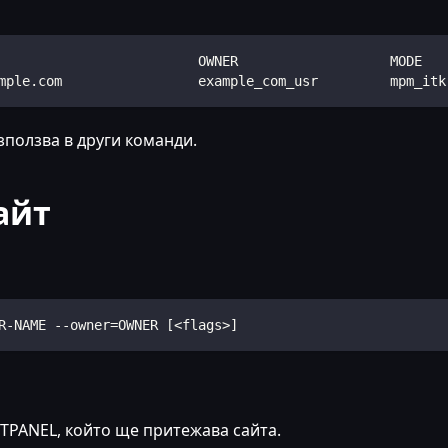
                         OWNER                   MODE   
mple.com                 example_com_usr         mpm_itk
зползва в други команди.
айт
R-NAME --owner=OWNER [<flags>]
STPANEL, който ще притежава сайта.