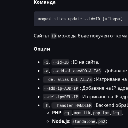
Команда
mogwai sites update --id=ID [<flags>]
Сайтът
може да бъде получен от ком
ID
Опции
,
: ID на сайта.
-i
--id=ID
,
: Добавяне
-a
--add-alias=ADD-ALIAS
: Изтриване на
--del-alias=DEL-ALIAS
: Добавяне на IP адр
--add-ip=ADD-IP
: Изтриване на IP ад
--del-ip=DEL-IP
,
: Backend обра
-h
--handler=HANDLER
PHP
:
,
,
,
;
cgi
mpm_itk
php_fpm
fcgi
Node.js
:
,
;
standalone
pm2