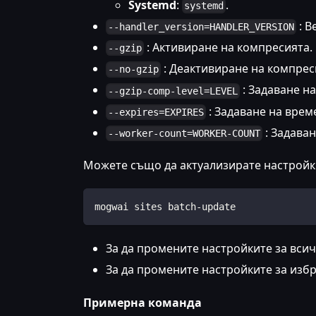
Systemd
:
.
systemd
: В
--handler_version=HANDLER_VERSION
: Активиране на компресията.
--gzip
: Деактивиране на компрес
--no-gzip
: Задаване на
--gzip-comp-level=LEVEL
: Задаване на врем
--expires=EXPIRES
: Задава
--worker-count=WORKER-COUNT
Можете също да актуализирате настройк
mogwai sites batch-update
За да промените настройките за вси
За да промените настройките за изб
Примерна команда