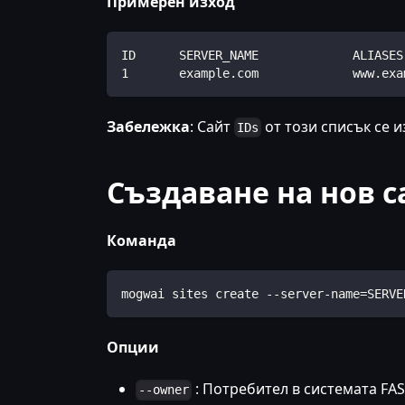
Примерен изход
ID      SERVER_NAME             ALIASES
1       example.com             www.exa
Забележка
: Сайт
от този списък се и
IDs
Създаване на нов с
Команда
mogwai sites create --server-name=SERVE
Опции
: Потребител в системата FA
--owner