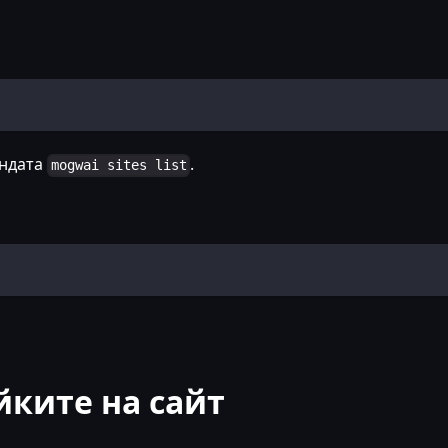
андата
.
mogwai sites list
йките на сайт