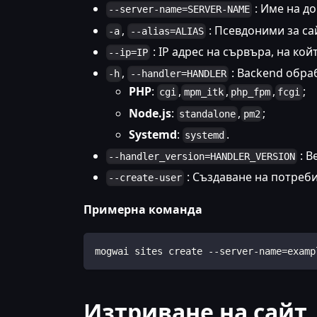
: Име на до
--server-name=SERVER-NAME
,
: Псевдоними за с
-a
--alias=ALIAS
: IP адрес на сървъра, на ко
--ip=IP
,
: Backend обра
-h
--handler=HANDLER
PHP
:
,
,
,
;
cgi
mpm_itk
php_fpm
fcgi
Node.js
:
,
;
standalone
pm2
Systemd
:
.
systemd
: В
--handler_version=HANDLER_VERSION
: Създаване на потреби
--create-user
Примерна команда
mogwai sites create --server-name=examp
Изтриване на сайт