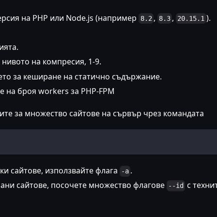
ерсия на PHP или Node.js (например
,
,
).
8.2
8.3
20.15.1
ията.
 нивото на компресия, 1-9.
ето за кеширане на статично съдържание.
не на броя workers за PHP-FPM
ите за множество сайтове на сървър чрез командата
чки сайтове, използвайте флага
.
-a
рани сайтове, посочете множество флагове
с техни
--id