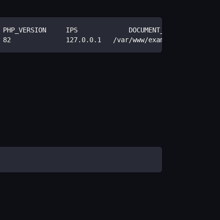
 PHP_VERSION     IPS             DOCUMENT_ROOT
 82              127.0.0.1   /var/www/example_com_usr/da