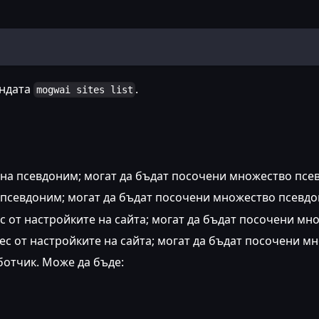
андата
.
mogwai sites list
 на псевдоним; могат да бъдат посочени множество псе
 псевдоним; могат да бъдат посочени множество псевд
ес от настройките на сайта; могат да бъдат посочени мно
рес от настройките на сайта; могат да бъдат посочени мн
ботчик. Може да бъде: