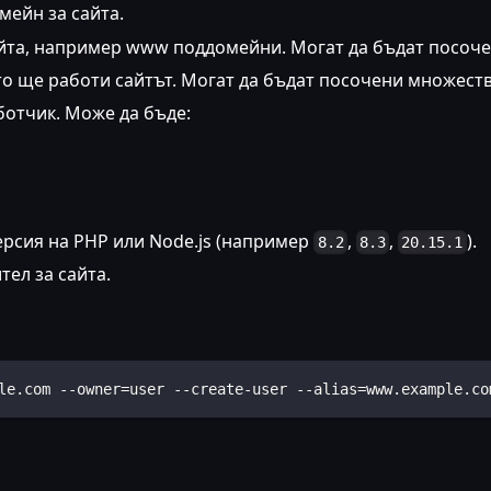
мейн за сайта.
айта, например www поддомейни. Могат да бъдат посоч
йто ще работи сайтът. Могат да бъдат посочени множеств
ботчик. Може да бъде:
ерсия на PHP или Node.js (например
,
,
).
8.2
8.3
20.15.1
тел за сайта.
le.com --owner=user --create-user --alias=www.example.co