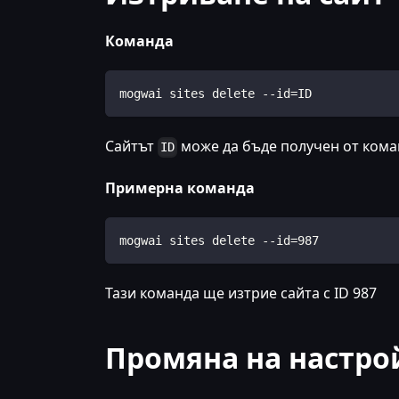
Команда
mogwai sites delete --id=ID
Сайтът
може да бъде получен от ком
ID
Примерна команда
mogwai sites delete --id=987
Тази команда ще изтрие сайта с ID 987
Промяна на настро