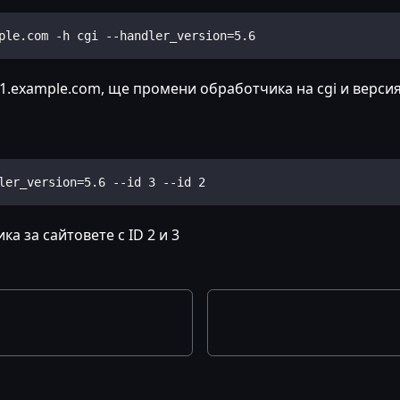
ple.com -h cgi --handler_version=5.6
xample.com, ще промени обработчика на cgi и версията 
ler_version=5.6 --id 3 --id 2
 за сайтовете с ID 2 и 3