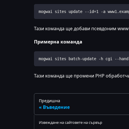
mogwai sites update --id=1 -a www1.exam
Тази команда ще добави псевдоним www1.e
Примерна команда
mogwai sites batch-update -h cgi --hand
Тази команда ще промени PHP обработчика
Предишна
Въведение
Извеждане на сайтовете на сървър