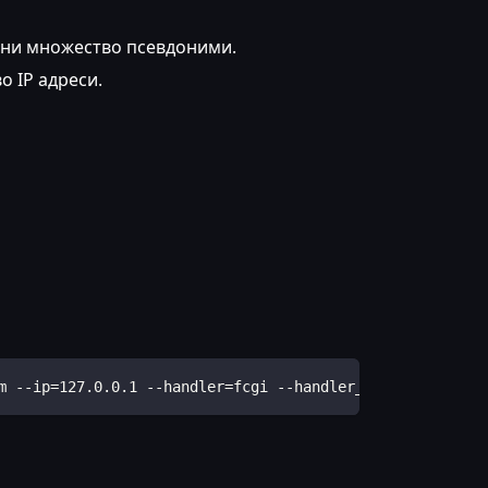
ени множество псевдоними.
о IP адреси.
m --ip=127.0.0.1 --handler=fcgi --handler_version=7.3