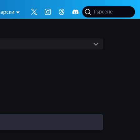
гарски
Търсене