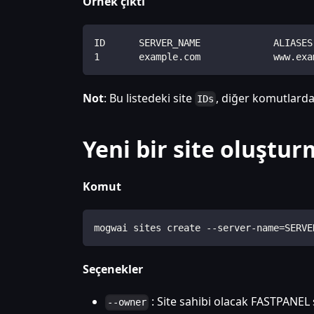
Örnek çıktı
ID      SERVER_NAME             ALIASES
1       example.com             www.exa
Not
: Bu listedeki site
, diğer komutlarda 
IDs
Yeni bir site oluştu
Komut
mogwai sites create --server-name=SERVE
Seçenekler
: Site sahibi olacak FASTPANEL 
--owner