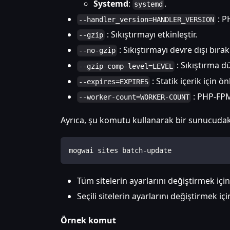
Systemd
:
.
systemd
: P
--handler_version=HANDLER_VERSION
: Sıkıştırmayı etkinleştir.
--gzip
: Sıkıştırmayı devre dışı bırak
--no-gzip
: Sıkıştırma dü
--gzip-comp-level=LEVEL
: Statik içerik için 
--expires=EXPIRES
: PHP-FPM
--worker-count=WORKER-COUNT
Ayrıca, şu komutu kullanarak bir sunucudaki b
mogwai sites batch-update
Tüm sitelerin ayarlarını değiştirmek içi
Seçili sitelerin ayarlarını değiştirmek içi
Örnek komut