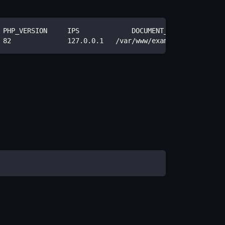
 PHP_VERSION     IPS             DOCUMENT_ROOT
 82              127.0.0.1   /var/www/example_com_usr/da