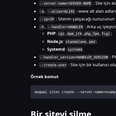
: Site için al
--server-name=SERVER-NAME
,
: www alt alan adları 
-a
--alias=ALIAS
: Sitenin çalışacağı sunucunun IP
--ip=IP
,
: Arka uç işleyici
-h
--handler=HANDLER
PHP
:
,
,
,
;
cgi
mpm_itk
php_fpm
fcgi
Node.js
:
,
;
standalone
pm2
Systemd
:
.
systemd
: P
--handler_version=HANDLER_VERSION
: Site için bir kullanıcı ol
--create-user
Örnek komut
mogwai sites create --server-name=examp
Bir siteyi silme