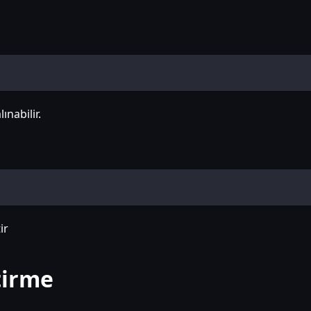
nabilir.
ir
tirme