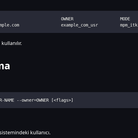
                         OWNER                   MODE   
mple.com                 example_com_usr         mpm_itk
kullanılır.
rma
R-NAME --owner=OWNER [<flags>]
sistemindeki kullanıcı.