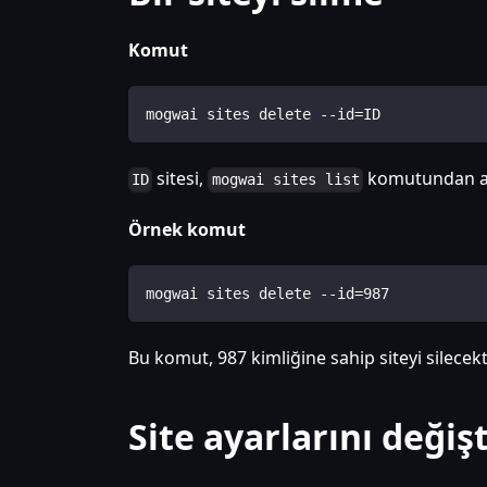
Komut
mogwai sites delete --id=ID
sitesi,
komutundan alı
ID
mogwai sites list
Örnek komut
mogwai sites delete --id=987
Bu komut, 987 kimliğine sahip siteyi silecekt
Site ayarlarını değiş