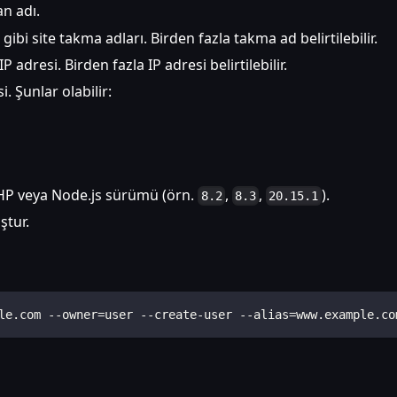
an adı.
gibi site takma adları. Birden fazla takma ad belirtilebilir.
 adresi. Birden fazla IP adresi belirtilebilir.
si. Şunlar olabilir:
HP veya Node.js sürümü (örn.
,
,
).
8.2
8.3
20.15.1
uştur.
le.com --owner=user --create-user --alias=www.example.co