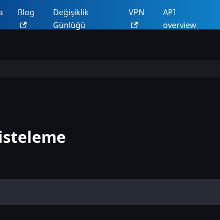
a
Blog
Değişiklik
VPN
API
Günlüğü
overview
listeleme