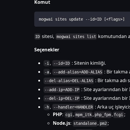
Komut
mogwai sites update --id=ID [<flags>]
sitesi,
komutundan alı
ID
mogwai sites list
Seçenekler
,
: Sitenin kimliği.
-i
--id=ID
,
: Bir takma a
-a
--add-alias=ADD-ALIAS
: Bir takma adı si
--del-alias=DEL-ALIAS
: Site ayarlarından bir I
--add-ip=ADD-IP
: Site ayarlarından bir I
--del-ip=DEL-IP
,
: Arka uç işleyici
-h
--handler=HANDLER
PHP
:
,
,
,
;
cgi
mpm_itk
php_fpm
fcgi
Node.js
:
,
;
standalone
pm2