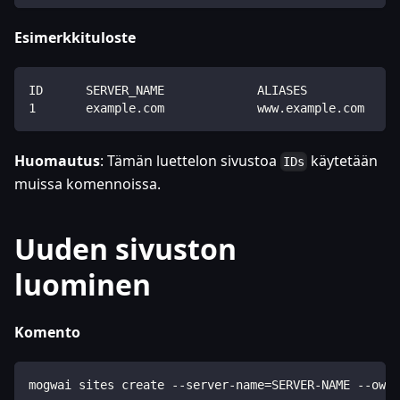
Esimerkkituloste
ID      SERVER_NAME             ALIASES             
1       example.com             www.example.com     
Huomautus
: Tämän luettelon sivustoa
käytetään
IDs
muissa komennoissa.
Uuden sivuston
luominen
Komento
mogwai sites create --server-name=SERVER-NAME --owne