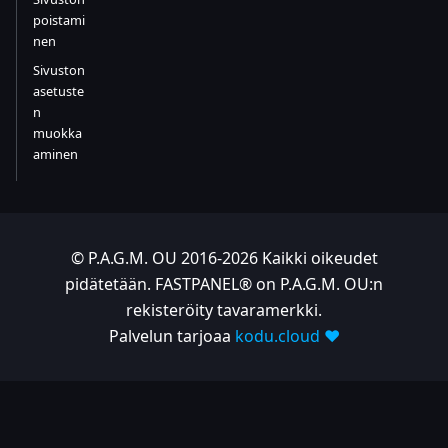
poistami
nen
Sivuston
asetuste
n
muokka
aminen
© P.A.G.M. OU 2016-2026 Kaikki oikeudet
pidätetään. FASTPANEL® on P.A.G.M. OU:n
rekisteröity tavaramerkki.
Palvelun tarjoaa
kodu.cloud ❤️