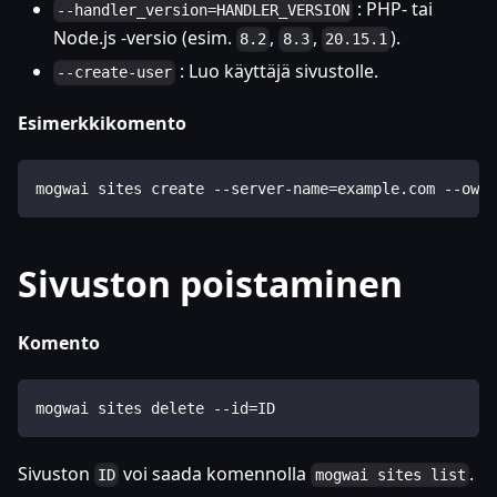
: PHP- tai
--handler_version=HANDLER_VERSION
Node.js -versio (esim.
,
,
).
8.2
8.3
20.15.1
: Luo käyttäjä sivustolle.
--create-user
Esimerkkikomento
mogwai sites create --server-name=example.com --owne
Sivuston poistaminen
Komento
mogwai sites delete --id=ID
Sivuston
voi saada komennolla
.
ID
mogwai sites list