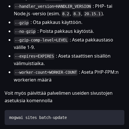
: PHP- tai
--handler_version=HANDLER_VERSION
Node.js -versio (esim.
,
,
).
8.2
8.3
20.15.1
: Ota pakkaus käyttöön.
--gzip
: Poista pakkaus käytöstä.
--no-gzip
: Aseta pakkaustaso
--gzip-comp-level=LEVEL
välille 1-9.
: Aseta staattisen sisällön
--expires=EXPIRES
välimuistiaika.
: Aseta PHP-FPM
:n
--worker-count=WORKER-COUNT
workerien määrä
Voit myös päivittää palvelimen useiden sivustojen
asetuksia komennolla
mogwai sites batch-update