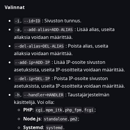
Valinnat
,
: Sivuston tunnus.
-i
--id=ID
,
: Lisää alias, useita
-a
--add-alias=ADD-ALIAS
aliaksia voidaan määrittää.
: Poista alias, useita
--del-alias=DEL-ALIAS
aliaksia voidaan määrittää.
: Lisää IP-osoite sivuston
--add-ip=ADD-IP
asetuksista, useita IP-osoitteita voidaan määrittää.
: Poista IP-osoite sivuston
--del-ip=DEL-IP
asetuksista, useita IP-osoitteita voidaan määrittää.
,
: Taustajärjestelmän
-h
--handler=HANDLER
käsittelijä. Voi olla:
PHP
:
,
,
,
;
cgi
mpm_itk
php_fpm
fcgi
Node.js
:
,
;
standalone
pm2
Systemd
:
.
systemd