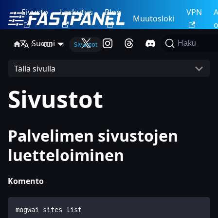
Sivusto
Laskutus
Blog
VPN
A
Muutosloki
o
Suomi
Haku
CLI
Sivustot
Tällä sivulla
Sivustot
Palvelimen sivustojen
luetteloiminen
Komento
mogwai sites list