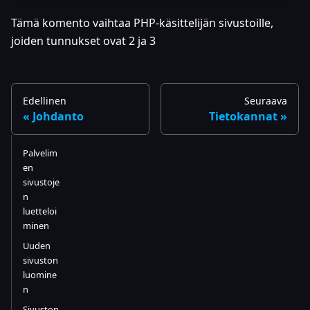
Tämä komento vaihtaa PHP-käsittelijän sivustoille,
joiden tunnukset ovat 2 ja 3
Edellinen
Seuraava
Johdanto
Tietokannat
Palvelim
en
sivustoje
n
luetteloi
minen
Uuden
sivuston
luomine
n
Sivuston