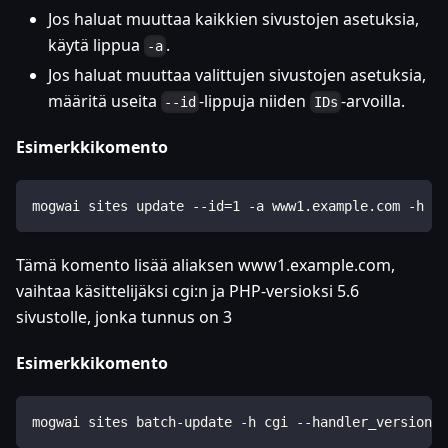
Jos haluat muuttaa kaikkien sivustojen asetuksia,
käytä lippua
.
-a
Jos haluat muuttaa valittujen sivustojen asetuksia,
määritä useita
-lippuja niiden
-arvoilla.
--id
IDs
Esimerkkikomento
mogwai sites update --id=1 -a www1.example.com -h cg
Tämä komento lisää aliaksen www1.example.com,
vaihtaa käsittelijäksi cgi
:n
ja PHP-versioksi 5.6
sivustolle, jonka tunnus on 3
Esimerkkikomento
mogwai sites batch-update -h cgi --handler_version=5