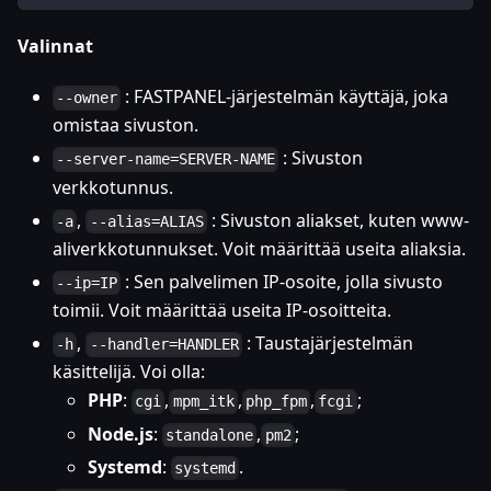
Valinnat
: FASTPANEL-järjestelmän käyttäjä, joka
--owner
omistaa sivuston.
: Sivuston
--server-name=SERVER-NAME
verkkotunnus.
,
: Sivuston aliakset, kuten www-
-a
--alias=ALIAS
aliverkkotunnukset. Voit määrittää useita aliaksia.
: Sen palvelimen IP-osoite, jolla sivusto
--ip=IP
toimii. Voit määrittää useita IP-osoitteita.
,
: Taustajärjestelmän
-h
--handler=HANDLER
käsittelijä. Voi olla:
PHP
:
,
,
,
;
cgi
mpm_itk
php_fpm
fcgi
Node.js
:
,
;
standalone
pm2
Systemd
:
.
systemd