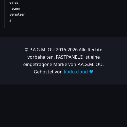
eines
neuen
Benutzer
s
© P.A.G.M. OU 2016-2026 Alle Rechte
vorbehalten. FASTPANEL® ist eine
eingetragene Marke von P.A.G.M. OU.
Gehostet von
kodu.cloud ❤️