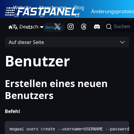
Website
Abrechnung
Blog
Änderungsprotoko
Deutsch
Suchen
CLI
Benutzer
Auf dieser Seite
Benutzer
Erstellen eines neuen
Benutzers
Befehl
mogwai users create --username=USERNAME --password=P