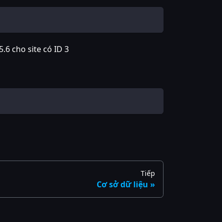
6 cho site có ID 3
Tiếp
Cơ sở dữ liệu