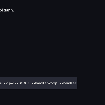
 bí danh.
m --ip=127.0.0.1 --handler=fcgi --handler_version=7.3