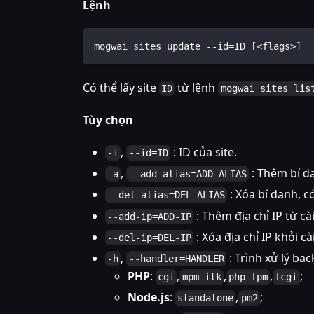
Lệnh
mogwai sites update --id=ID [<flags>]
Có thể lấy site
từ lệnh
ID
mogwai sites lis
Tùy chọn
,
: ID của site.
-i
--id=ID
,
: Thêm bí da
-a
--add-alias=ADD-ALIAS
: Xóa bí danh, c
--del-alias=DEL-ALIAS
: Thêm địa chỉ IP từ cài
--add-ip=ADD-IP
: Xóa địa chỉ IP khỏi cà
--del-ip=DEL-IP
,
: Trình xử lý bac
-h
--handler=HANDLER
PHP
:
,
,
,
;
cgi
mpm_itk
php_fpm
fcgi
Node.js
:
,
;
standalone
pm2