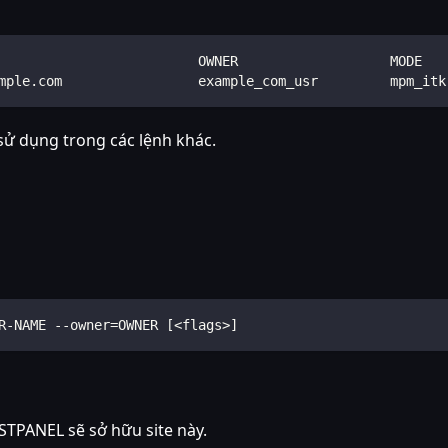
                         OWNER                   MODE   
mple.com                 example_com_usr         mpm_itk
ử dụng trong các lệnh khác.
R-NAME --owner=OWNER [<flags>]
STPANEL sẽ sở hữu site này.