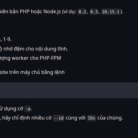
hiên bản PHP hoặc Node.js (ví dụ:
,
,
).
8.2
8.3
20.15.1
 1-9.
bộ nhớ đệm cho nội dung tĩnh.
lượng worker cho PHP-FPM
 site trên máy chủ bằng lệnh
 sử dụng cờ
.
-a
, hãy chỉ định nhiều cờ
cùng với
của chúng.
--id
IDs