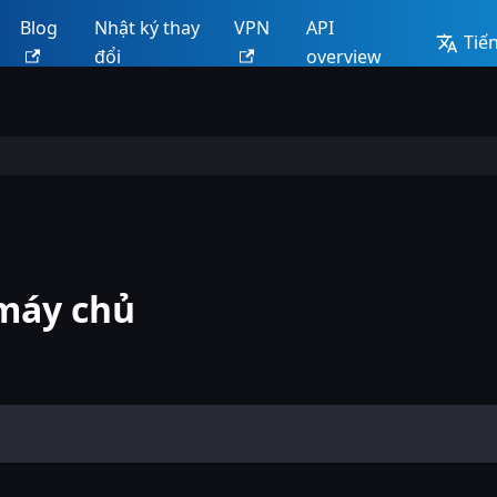
Blog
Nhật ký thay
VPN
API
Tiến
đổi
overview
 máy chủ