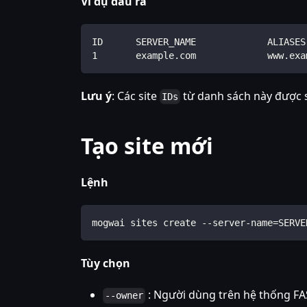
Ví dụ đầu ra
ID      SERVER_NAME             ALIASES
1       example.com             www.exa
Lưu ý
: Các site
từ danh sách này được s
IDs
Tạo site mới
Lệnh
mogwai sites create --server-name=SERVE
Tùy chọn
: Người dùng trên hệ thống FA
--owner