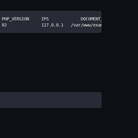
 PHP_VERSION     IPS             DOCUMENT_ROOT
 82              127.0.0.1   /var/www/example_com_usr/da