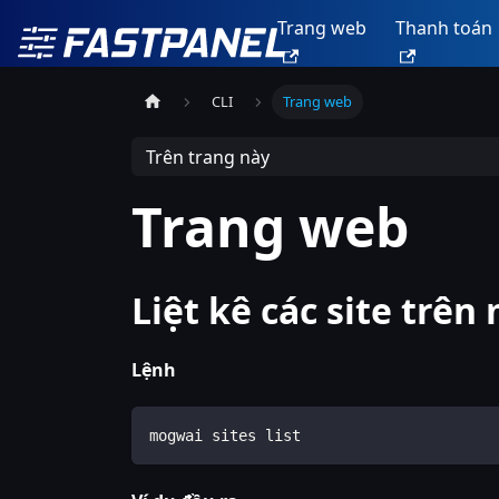
Trang web
Thanh toán
CLI
Trang web
Trên trang này
Trang web
Liệt kê các site trên
Lệnh
mogwai sites list