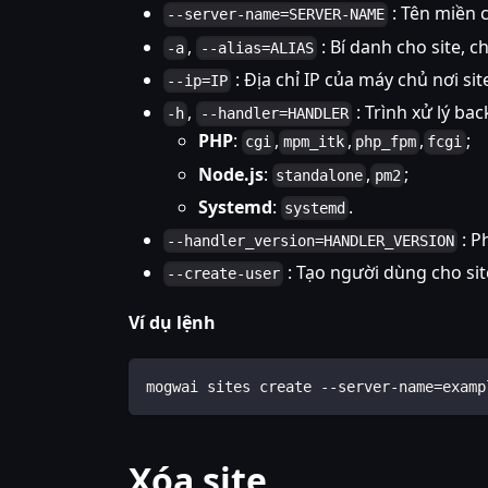
: Tên miền c
--server-name=SERVER-NAME
,
: Bí danh cho site, 
-a
--alias=ALIAS
: Địa chỉ IP của máy chủ nơi site
--ip=IP
,
: Trình xử lý bac
-h
--handler=HANDLER
PHP
:
,
,
,
;
cgi
mpm_itk
php_fpm
fcgi
Node.js
:
,
;
standalone
pm2
Systemd
:
.
systemd
: P
--handler_version=HANDLER_VERSION
: Tạo người dùng cho sit
--create-user
Ví dụ lệnh
mogwai sites create --server-name=examp
Xóa site