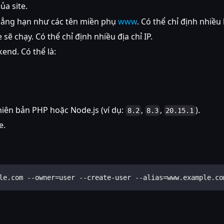
ủa site.
chẳng hạn như các tên miền phụ
www
. Có thể chỉ định nhiều
 sẽ chạy. Có thể chỉ định nhiều địa chỉ IP.
kend. Có thể là:
hiên bản PHP hoặc Node.js (ví dụ:
,
,
).
8.2
8.3
20.15.1
e.
le.com --owner=user --create-user --alias=www.example.co