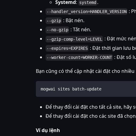
Systemd
:
.
systemd
: P
--handler_version=HANDLER_VERSION
: Bật nén.
--gzip
: Tắt nén.
--no-gzip
: Đặt mức nén,
--gzip-comp-level=LEVEL
: Đặt thời gian lưu 
--expires=EXPIRES
: Đặt số 
--worker-count=WORKER-COUNT
Bạn cũng có thể cập nhật cài đặt cho nhiều
mogwai sites batch-update
Để thay đổi cài đặt cho tất cả site, hãy
Để thay đổi cài đặt cho các site đã chọn
Ví dụ lệnh