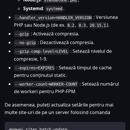
standalone
pm2
Systemd
:
.
systemd
: Versiunea
--handler_version=HANDLER_VERSION
PHP sau Node.js (de ex.
,
,
).
8.2
8.3
20.15.1
: Activează compresia.
--gzip
: Dezactivează compresia.
--no-gzip
: Setează nivelul de
--gzip-comp-level=LEVEL
compresie, 1-9.
: Setează timpul de cache
--expires=EXPIRES
pentru conținutul static.
: Setează numărul
--worker-count=WORKER-COUNT
de workeri pentru PHP-FPM
De asemenea, puteți actualiza setările pentru mai
multe site-uri de pe un server folosind comanda
mogwai sites batch-update