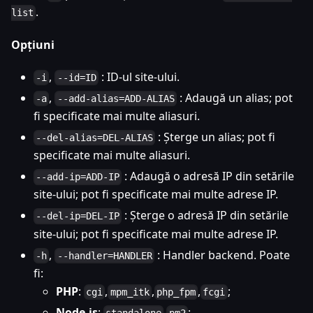
.
list
Opțiuni
,
: ID-ul site-ului.
-i
--id=ID
,
: Adaugă un alias; pot
-a
--add-alias=ADD-ALIAS
fi specificate mai multe aliasuri.
: Șterge un alias; pot fi
--del-alias=DEL-ALIAS
specificate mai multe aliasuri.
: Adaugă o adresă IP din setările
--add-ip=ADD-IP
site-ului; pot fi specificate mai multe adrese IP.
: Șterge o adresă IP din setările
--del-ip=DEL-IP
site-ului; pot fi specificate mai multe adrese IP.
,
: Handler backend. Poate
-h
--handler=HANDLER
fi:
PHP
:
,
,
,
;
cgi
mpm_itk
php_fpm
fcgi
Node.js
:
,
;