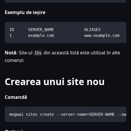
Exemplu de ieșire
ID      SERVER_NAME             ALIASES             
1       example.com             www.example.com     
Notă
: Site-ul
din această listă este utilizat în alte
IDs
comenzi.
Crearea unui site nou
Comandă
mogwai sites create --server-name=SERVER-NAME --owne