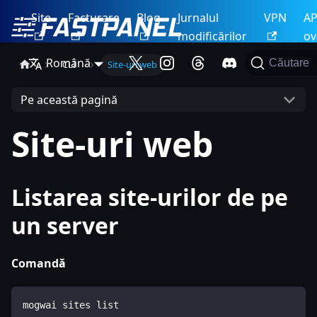
Site
Facturare
Blog
Jurnalul
VPN
AP
modificărilor
ov
Română
Căutare
CLI
Site-uri web
Pe această pagină
Site-uri web
Listarea site-urilor de pe
un server
Comandă
mogwai sites list