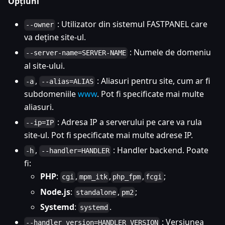
Opțiuni
: Utilizator din sistemul FASTPANEL care
--owner
va deține site-ul.
: Numele de domeniu
--server-name=SERVER-NAME
al site-ului.
,
: Aliasuri pentru site, cum ar fi
-a
--alias=ALIAS
subdomeniile
www
. Pot fi specificate mai multe
aliasuri.
: Adresa IP a serverului pe care va rula
--ip=IP
site-ul. Pot fi specificate mai multe adrese IP.
,
: Handler backend. Poate
-h
--handler=HANDLER
fi:
PHP
:
,
,
,
;
cgi
mpm_itk
php_fpm
fcgi
Node.js
:
,
;
standalone
pm2
Systemd
:
.
systemd
: Versiunea
--handler_version=HANDLER_VERSION