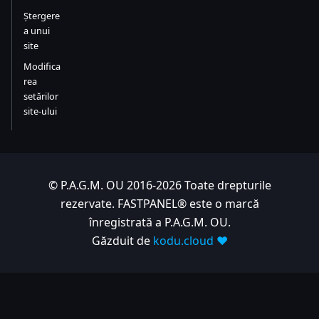
Ștergere
a unui
site
Modifica
rea
setărilor
site-ului
© P.A.G.M. OU 2016-2026 Toate drepturile
rezervate. FASTPANEL® este o marcă
înregistrată a P.A.G.M. OU.
Găzduit de
kodu.cloud ❤️