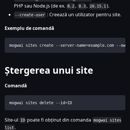
PHP sau Node.js (de ex.
,
,
).
8.2
8.3
20.15.1
: Creează un utilizator pentru site.
--create-user
Exemplu de comandă
mogwai sites create --server-name=example.com --owne
Ștergerea unui site
Comandă
mogwai sites delete --id=ID
Site-ul
poate fi obținut din comanda
ID
mogwai sites
.
list