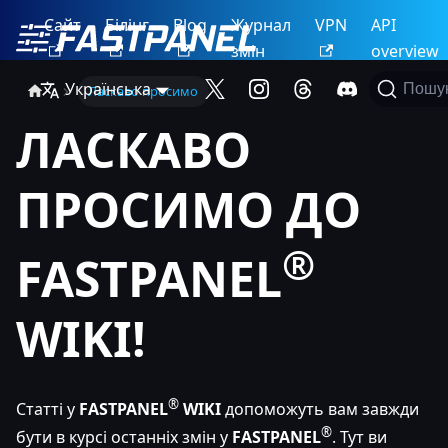
Сайт
Білінг
Blog
Журнал
VPN
API
змін
overview
Українська
Пошу
Ласкаво просимо
ЛАСКАВО
ПРОСИМО ДО
®
FASTPANEL
WIKI!
®
Статті у
FASTPANEL
WIKI
допоможуть вам завжди
®
бути в курсі останніх змін у
FASTPANEL
. Тут ви