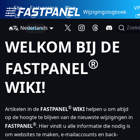
Site
Facturering
Blog
V
Wijzigingslogboek
Nederlands
Zoek
Welkom
WELKOM BIJ DE
®
FASTPANEL
WIKI!
®
Artikelen in de
FASTPANEL
WIKI
helpen u om altijd
op de hoogte te blijven van de nieuwste wijzigingen in
®
FASTPANEL
. Hier vindt u alle informatie die nodig is
om websites te maken, e-mailaccounts en back-