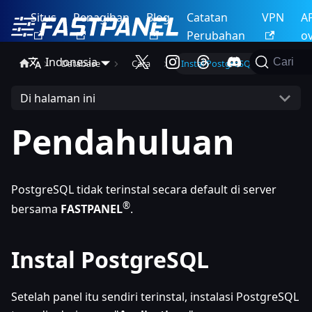
Situs
Penagihan
Blog
Catatan
VPN
A
Perubahan
o
Indonesia
Cari
Database
Cara
Instal PostgreSQL
Di halaman ini
Pendahuluan
PostgreSQL tidak terinstal secara default di server
®
bersama
FASTPANEL
.
Instal PostgreSQL
Setelah panel itu sendiri terinstal, instalasi PostgreSQL