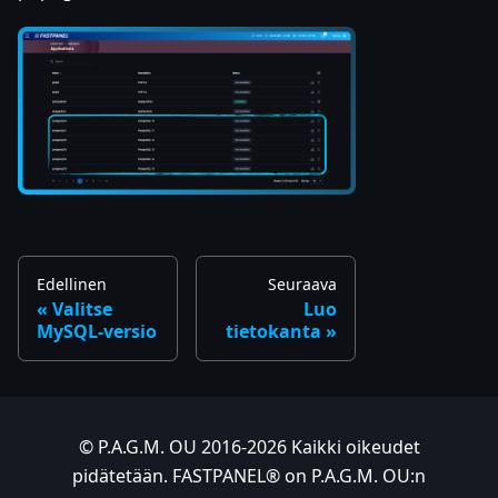
Edellinen
Seuraava
Valitse
Luo
MySQL-versio
tietokanta
© P.A.G.M. OU 2016-2026 Kaikki oikeudet
pidätetään. FASTPANEL® on P.A.G.M. OU:n