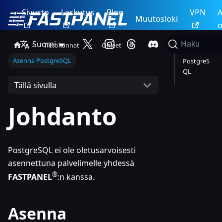
Sivusto
Laskutus
Blog
VPN
A
Muutosloki
o
Suomi
Haku
Tietokannat
Ohjeet
Asenna
Asenna PostgreSQL
PostgreS
QL
Tällä sivulla
Johdanto
PostgreSQL ei ole oletusarvoisesti
asennettuna palvelimelle yhdessä
®
FASTPANEL
:n
kanssa.
Asenna