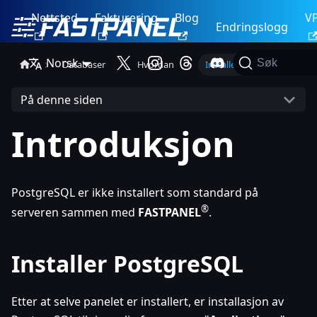
Nettsted
Fakturering
Blog
V
Endringslogg
Norsk
Søk
Databaser
Hvordan
Installer PostgreSQL
På denne siden
Introduksjon
PostgreSQL er ikke installert som standard på
®
serveren sammen med
FASTPANEL
.
Installer PostgreSQL
Etter at selve panelet er installert, er installasjon av