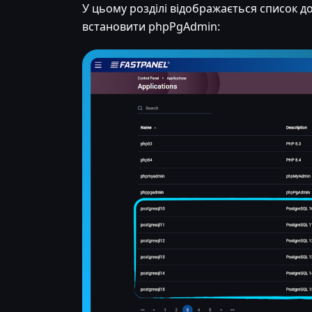
У цьому розділі відображається список д
встановити phpPgAdmin: