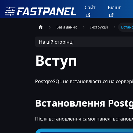
Сайт
Білінг
Бази даних
Інструкції
Встан
На цій сторінці
Вступ
PostgreSQL не встановлюється на сервер
Встановлення Post
Після встановлення самої панелі встанов