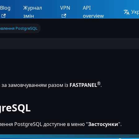
Blog
Журнал
VPN
API
Ук
змін
overview
овлення PostgreSQL
®
і за замовчуванням разом із
FASTPANEL
.
greSQL
лення PostgreSQL доступне в меню "
Застосунки
".