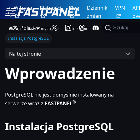
Witryna
Płatności
Blog
Dziennik
VPN
AP
zmian
ov
Polski
Szukaj
Bazy danych
Jak to zrobić
Instalacja PostgreSQL
Na tej stronie
Wprowadzenie
PostgreSQL nie jest domyślnie instalowany na
®
serwerze wraz z
FASTPANEL
.
Instalacja PostgreSQL