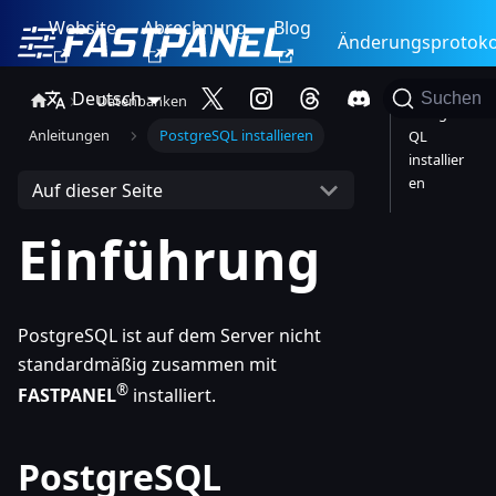
Website
Abrechnung
Blog
Änderungsprotoko
Deutsch
Suchen
Datenbanken
PostgreS
Anleitungen
PostgreSQL installieren
QL
installier
en
Auf dieser Seite
Einführung
PostgreSQL ist auf dem Server nicht
standardmäßig zusammen mit
®
FASTPANEL
installiert.
PostgreSQL