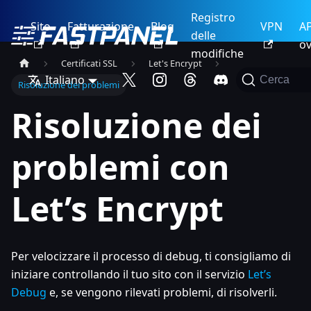
Registro
Sito
Fatturazione
Blog
VPN
AP
delle
ov
modifiche
Certificati SSL
Let's Encrypt
Italiano
Cerca
Risoluzione dei problemi
Risoluzione dei
problemi con
Let’s Encrypt
Per velocizzare il processo di debug, ti consigliamo di
iniziare controllando il tuo sito con il servizio
Let’s
Debug
e, se vengono rilevati problemi, di risolverli.