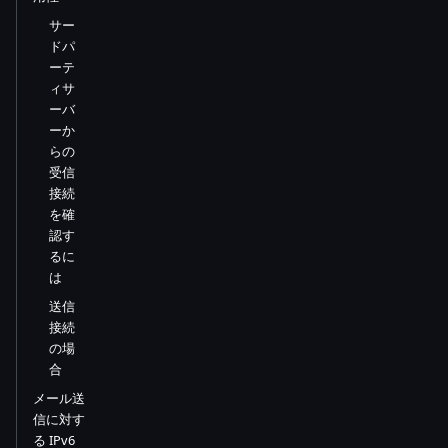
サー
ドパ
ーテ
ィサ
ーバ
ーか
らの
受信
接続
を確
認す
るに
は
送信
接続
の場
合
メール送
信に対す
る IPv6