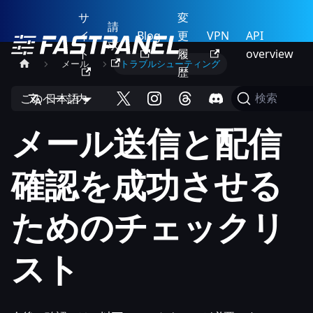
サ
変
請
イ
Blog
更
VPN
API
求
ト
履
overview
メール
トラブルシューティング
歴
このページ内
日本語
検索
メール送信と配信
確認を成功させる
ためのチェックリ
スト