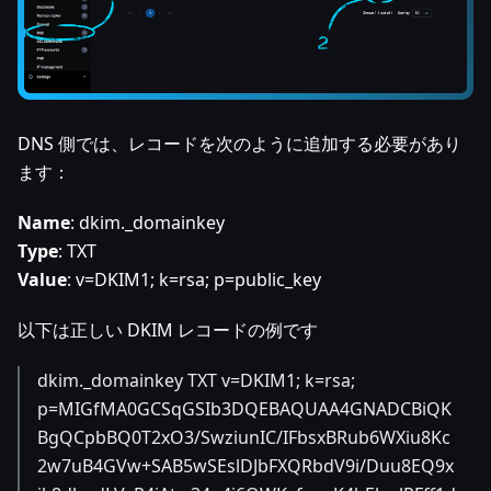
DNS 側では、レコードを次のように追加する必要があり
ます：
Name
: dkim._domainkey
Type
: TXT
Value
: v=DKIM1; k=rsa; p=public_key
以下は正しい DKIM レコードの例です
dkim._domainkey TXT v=DKIM1; k=rsa;
p=MIGfMA0GCSqGSIb3DQEBAQUAA4GNADCBiQK
BgQCpbBQ0T2xO3/SwziunIC/IFbsxBRub6WXiu8Kc
2w7uB4GVw+SAB5wSEslDJbFXQRbdV9i/Duu8EQ9x