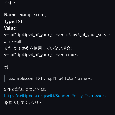
ます：
Name
: example.com。
Type
: TXT
Value
:
v=spf1 ip4
:ipv4_of_your_server
ip6
:ipv6_of_your_server
a mx ~all
または（ipv6 を使用していない場合）
v=spf1 ip4
:ipv4_of_your_server
a mx ~all
例：
example.com TXT v=spf1 ip4:1.2.3.4 a mx ~all
SPF の詳細については、
https://wikipedia.org/wiki/Sender_Policy_Framework
を参照してください