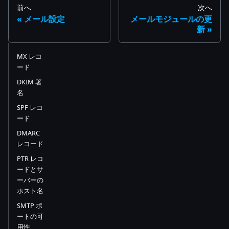
前へ
次へ
メール設定
メールモジュールの更
新
MX レコ
ード
DKIM 署
名
SPF レコ
ード
DMARC
レコード
PTR レコ
ードとサ
ーバーの
ホスト名
SMTP ポ
ートの可
用性