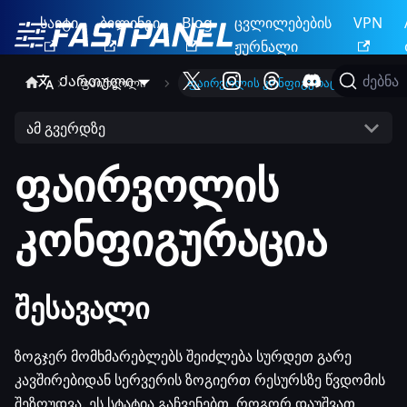
საიტი
ბილინგი
Blog
ცვლილებების
VPN
ჟურნალი
Ქართული
ძებნა
ფაირვოლი
ფაირვოლის კონფიგურაცია
ამ გვერდზე
ფაირვოლის
კონფიგურაცია
შესავალი
ზოგჯერ მომხმარებლებს შეიძლება სურდეთ გარე
კავშირებიდან სერვერის ზოგიერთ რესურსზე წვდომის
შეზღუდვა. ეს სტატია გაჩვენებთ, როგორ დაუშვათ