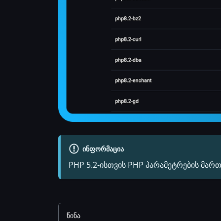
ᲘᲜᲤᲝᲠᲛᲐᲪᲘᲐ
PHP 5.2-ისთვის PHP პარამეტრების მართ
წინა