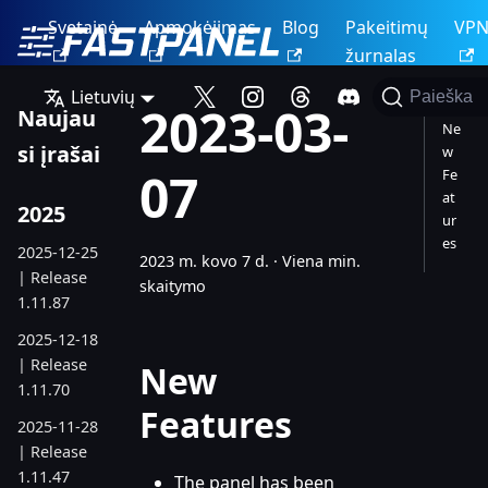
Svetainė
Apmokėjimas
Blog
Pakeitimų
VP
žurnalas
Lietuvių
Paieška
2023-03-
Naujau
Ne
si įrašai
w
07
Fe
at
2025
ur
es
2025-12-25
2023 m. kovo 7 d.
·
Viena min.
| Release
skaitymo
1.11.87
2025-12-18
| Release
New
1.11.70
Features
2025-11-28
| Release
1.11.47
The panel has been