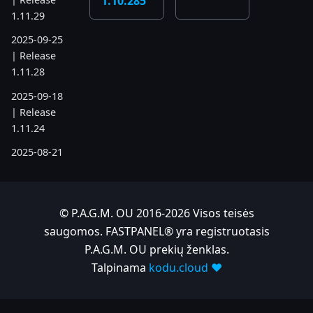
1.10.285
1.11.29
2025-09-25
| Release
1.11.28
2025-09-18
| Release
1.11.24
2025-08-21
| Release
1.11.19
2025-07-17
© P.A.G.M. OU 2016-2026 Visos teisės
| Release
saugomos. FASTPANEL® yra registruotasis
1.11.6
P.A.G.M. OU prekių ženklas.
2025-05-22
Talpinama
kodu.cloud ❤️
| Release
1.10.742