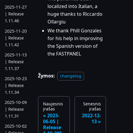
localized into Italian, a
2025-11-27
huge thanks to Riccardo
| Release
1.11.46
Ollargiu
We thank Phill Gonzales
2025-11-20
| Release
for his help in improving
1.11.42
the Spanish version of
the FASTPANEL
2025-11-13
| Release
1.11.37
Žymos:
changelog
2025-10-23
| Release
1.11.34
2025-10-09
Naujesnis
Senesnis
įrašas
įrašas
| Release
2023-
2022-12-
1.11.31
06-05 |
13
2025-10-02
Release
| Release