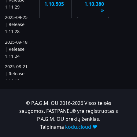
1.10.505
1.10.380
1.11.29
2025-09-25
| Release
1.11.28
2025-09-18
| Release
1.11.24
2025-08-21
| Release
1.11.19
2025-07-17
| Release
© P.A.G.M. OU 2016-2026 Visos teisės
1.11.6
saugomos. FASTPANEL® yra registruotasis
2025-05-22
P.A.G.M. OU prekių ženklas.
| Release
Talpinama
kodu.cloud ❤️
1.10.742