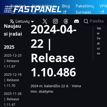
Svetainė
Apmokėjimas
Blog
Pakeitimų
VP
žurnalas
Lietuvių
Paieška
2024-04-
Naujau
Ne
si įrašai
w
22 |
Fe
at
2025
ur
Release
es
2025-12-25
| Release
1.11.87
1.10.486
2025-12-18
| Release
1.11.70
2024 m. balandžio 22 d.
·
Viena
min. skaitymo
2025-11-28
| Release
1.11.47