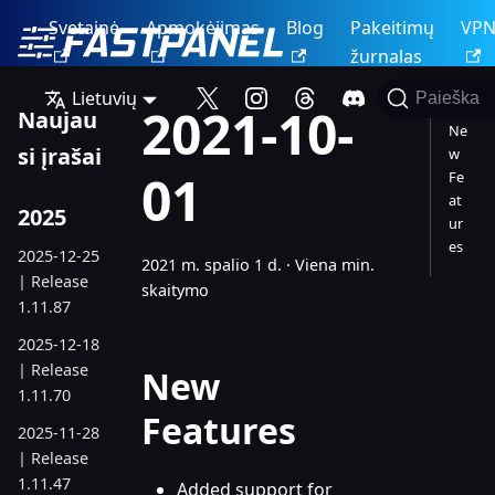
Svetainė
Apmokėjimas
Blog
Pakeitimų
VP
žurnalas
Lietuvių
Paieška
2021-10-
Naujau
Ne
si įrašai
w
01
Fe
at
2025
ur
es
2025-12-25
2021 m. spalio 1 d.
·
Viena min.
| Release
skaitymo
1.11.87
2025-12-18
| Release
New
1.11.70
Features
2025-11-28
| Release
1.11.47
Added support for