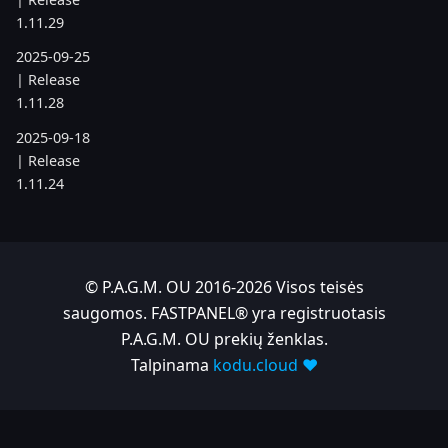
1.11.29
2025-09-25
| Release
1.11.28
2025-09-18
| Release
1.11.24
2025-08-21
| Release
1.11.19
© P.A.G.M. OU 2016-2026 Visos teisės
2025-07-17
saugomos. FASTPANEL® yra registruotasis
| Release
P.A.G.M. OU prekių ženklas.
1.11.6
Talpinama
kodu.cloud ❤️
2025-05-22
| Release
1.10.742