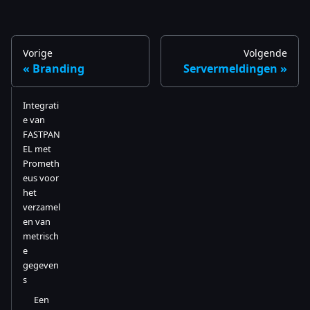
Vorige
Volgende
Branding
Servermeldingen
Integrati
e van
FASTPAN
EL met
Prometh
eus voor
het
verzamel
en van
metrisch
e
gegeven
s
Een