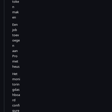
toke
n
mak
en
Een
job
toev
oege
n
aan
Pro
met
heus
Het
moni
torin
gdas
hboa
rd
confi
gure