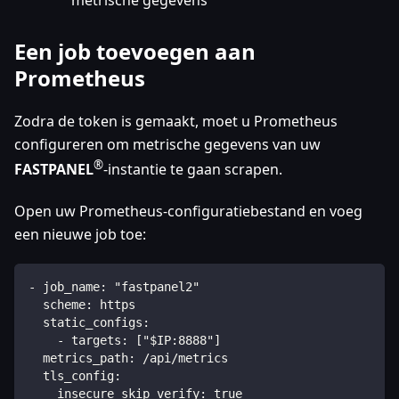
metrische gegevens
Een job toevoegen aan
Prometheus
Zodra de token is gemaakt, moet u Prometheus
configureren om metrische gegevens van uw
®
FASTPANEL
-instantie te gaan scrapen.
Open uw Prometheus-configuratiebestand en voeg
een nieuwe job toe:
- job_name: "fastpanel2"
  scheme: https
  static_configs:
    - targets: ["$IP:8888"]
  metrics_path: /api/metrics
  tls_config:
    insecure_skip_verify: true