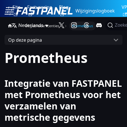
Site
Facturering
Blog
V
Wijzigingslogboek
Nederlands
Zoek
Uitgebreide licenties
Prometheus
Op deze pagina
Prometheus
Integratie van FASTPANEL
met Prometheus voor het
verzamelen van
metrische gegevens