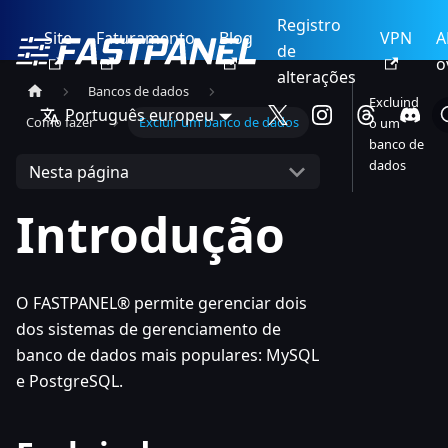
Registro
Site
Faturamento
Blog
VPN
A
de
o
alterações
Bancos de dados
Excluind
Português europeu
Como fazer
Excluir um banco de dados
o um
banco de
dados
Nesta página
Introdução
O FASTPANEL® permite gerenciar dois
dos sistemas de gerenciamento de
banco de dados mais populares: MySQL
e PostgreSQL.