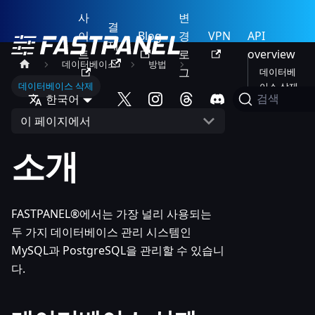
사
변
결
이
Blog
경
VPN
API
제
트
로
overview
데이터베이스
방법
그
데이터베
데이터베이스 삭제
이스 삭제
한국어
검색
이 페이지에서
소개
FASTPANEL®에서는 가장 널리 사용되는
두 가지 데이터베이스 관리 시스템인
MySQL과 PostgreSQL을 관리할 수 있습니
다.