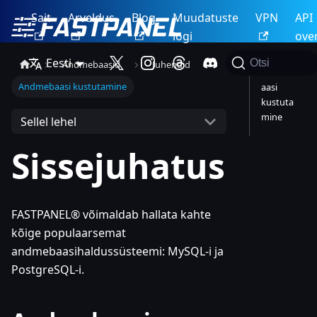
Sait
Arveldus
Blog
Muudatuste
VPN
API
logi
ove
Eesti
Otsi
Andmebaasid
Juhendid
Andmeb
Andmebaasi kustutamine
aasi
kustuta
mine
Sellel lehel
Sissejuhatus
FASTPANEL® võimaldab hallata kahte
kõige populaarsemat
andmebaasihaldussüsteemi: MySQL-i ja
PostgreSQL-i.