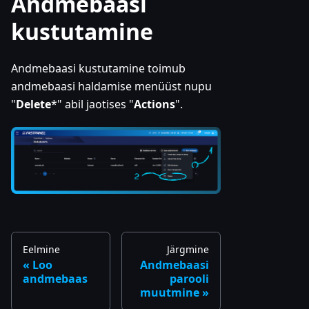
Andmebaasi
kustutamine
Andmebaasi kustutamine toimub
andmebaasi haldamise menüüst nupu
"
Delete
*" abil jaotises "
Actions
".
Eelmine
Järgmine
Loo
Andmebaasi
andmebaas
parooli
muutmine