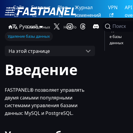
Сайт
Биллинг
Blog
Журнал
VPN
API
изменений
ove
Русский
Поиск
Базы данных
How To
Удалени
Удаление базы данных
е базы
данных
На этой странице
Введение
FASTPANEL® позволяет управлять
двумя самыми популярными
системами управления базами
данных: MySQL и PostgreSQL.