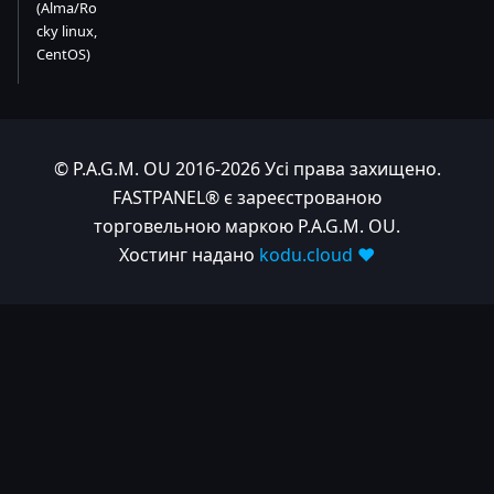
(Alma/Ro
cky linux,
CentOS)
© P.A.G.M. OU 2016-2026 Усі права захищено.
FASTPANEL® є зареєстрованою
торговельною маркою P.A.G.M. OU.
Хостинг надано
kodu.cloud ❤️