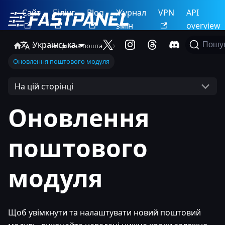
Сайт
Білінг
Blog
Журнал
VPN
API
змін
overview
Українська
Пошу
Електронна пошта
Оновлення поштового модуля
На цій сторінці
Оновлення
поштового
модуля
Щоб увімкнути та налаштувати новий поштовий