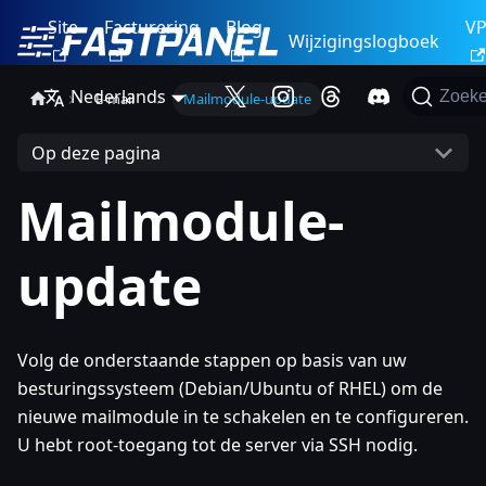
Site
Facturering
Blog
V
Wijzigingslogboek
Nederlands
Zoek
E-mail
Mailmodule-update
Op deze pagina
Mailmodule-
update
Volg de onderstaande stappen op basis van uw
besturingssysteem (Debian/Ubuntu of RHEL) om de
nieuwe mailmodule in te schakelen en te configureren.
U hebt root-toegang tot de server via SSH nodig.